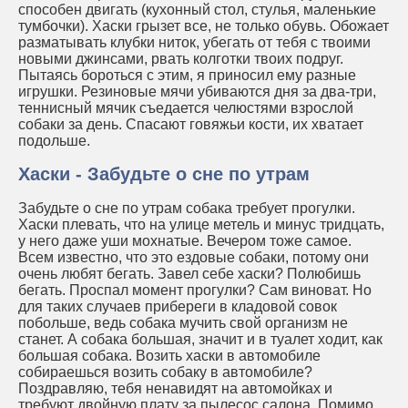
способен двигать (кухонный стол, стулья, маленькие
тумбочки). Хаски грызет все, не только обувь. Обожает
разматывать клубки ниток, убегать от тебя с твоими
новыми джинсами, рвать колготки твоих подруг.
Пытаясь бороться с этим, я приносил ему разные
игрушки. Резиновые мячи убиваются дня за два-три,
теннисный мячик съедается челюстями взрослой
собаки за день. Спасают говяжьи кости, их хватает
подольше.
Хаски - Забудьте о сне по утрам
Забудьте о сне по утрам собака требует прогулки.
Хаски плевать, что на улице метель и минус тридцать,
у него даже уши мохнатые. Вечером тоже самое.
Всем известно, что это ездовые собаки, потому они
очень любят бегать. Завел себе хаски? Полюбишь
бегать. Проспал момент прогулки? Сам виноват. Но
для таких случаев прибереги в кладовой совок
побольше, ведь собака мучить свой организм не
станет. А собака большая, значит и в туалет ходит, как
большая собака. Возить хаски в автомобиле
собираешься возить собаку в автомобиле?
Поздравляю, тебя ненавидят на автомойках и
требуют двойную плату за пылесос салона. Помимо