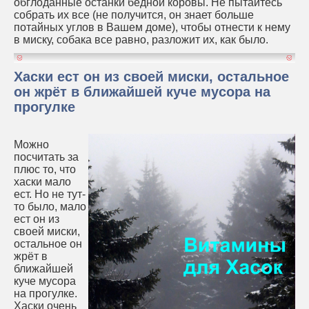
обглоданные останки бедной коровы. Не пытайтесь
собрать их все (не получится, он знает больше
потайных углов в Вашем доме), чтобы отнести к нему
в миску, собака все равно, разложит их, как было.
Хаски ест он из своей миски, остальное
он жрёт в ближайшей куче мусора на
прогулке
Можно
посчитать за
плюс то, что
хаски мало
ест. Но не тут-
то было, мало
ест он из
своей миски,
остальное он
жрёт в
ближайшей
куче мусора
на прогулке.
Хаски очень