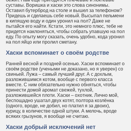
суставы. Воришка и хаски это слова синонимы.
Оставил бутерброд на столе и вышел за телефоном?
Придешь и сделаешь себе новый. Высыпал пельмени
в кипящую воду и один уронил на пол? Даже не
пытайся его найти. Кстати, это немного плюс, тебе не
придется наклоняться, чтобы собрать упавшую на пол
еду. По опыту могу сказать, очень удобно, кода уронил
на пол яйцо или пролил сметану.
Хаски вспоминает о своём родстве
Ранней весной и поздней осенью. Хаски вспоминает о
своём родстве (учеными не доказано, но я уверен) со
свиньей. Лужа – самый лучший друг. А с дохлым,
разложившимся котом, вообще с первого класса
вместе. С ним обязательно нужно обняться, чтобы
принести домой аромат свежей, тухлой,
разложившейся плоти. Хаски – охотник. Лично мой,
беспощадно ушатал двух котят, полтора козлёнка
(одного, вроде, не добил, но платил я за двоих),
курицу, в количестве одной штуки. А мелочь, вроде
всяких грызунов, я вообще не считаю.
Хаски добрый исключений нет