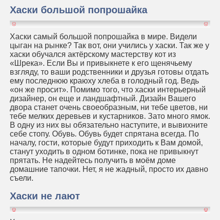
Хаски большой попрошайка
Хаски самый большой попрошайка в мире. Видели
цыган на рынке? Так вот, они учились у хаски. Так же у
хаски обучался актёрскому мастерству кот из
«Шрека». Если Вы и привыкнете к его щенячьему
взгляду, то ваши родственники и друзья готовы отдать
ему последнюю краюху хлеба в голодный год. Ведь
«он же просит». Помимо того, что хаски интерьерный
дизайнер, он еще и ландшафтный. Дизайн Вашего
двора станет очень своеобразным, ни тебе цветов, ни
тебе мелких деревьев и кустарников. Зато много ямок.
В одну из них вы обязательно наступите, и вывихните
себе стопу. Обувь. Обувь будет спрятана всегда. По
началу, гости, которые будут приходить к Вам домой,
станут уходить в одном ботинке, пока не привыкнут
прятать. Не надейтесь получить в моём доме
домашние тапочки. Нет, я не жадный, просто их давно
съели.
Хаски не лают