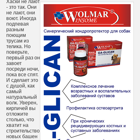
Хаски не лают
- зто так. Они
не лают, они
воют. Иногда
подпевая
разным
поющим
трусам из
телика. Но
поверьте,
первый раз он
завоет
посреди ночи,
пока все спят.
И сделает это
с душой, как
самый
натуральный
волк. Уверен,
кирпичей вы
отложите
столько, что
хватит на
строительство
новых башен