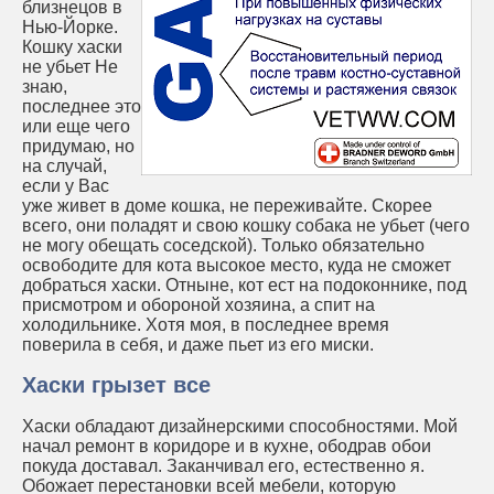
близнецов в
Нью-Йорке.
Кошку хаски
не убьет Не
знаю,
последнее это
или еще чего
придумаю, но
на случай,
если у Вас
уже живет в доме кошка, не переживайте. Скорее
всего, они поладят и свою кошку собака не убьет (чего
не могу обещать соседской). Только обязательно
освободите для кота высокое место, куда не сможет
добраться хаски. Отныне, кот ест на подоконнике, под
присмотром и обороной хозяина, а спит на
холодильнике. Хотя моя, в последнее время
поверила в себя, и даже пьет из его миски.
Хаски грызет все
Хаски обладают дизайнерскими способностями. Мой
начал ремонт в коридоре и в кухне, ободрав обои
покуда доставал. Заканчивал его, естественно я.
Обожает перестановки всей мебели, которую