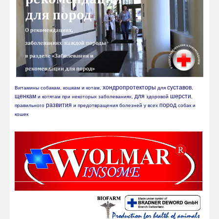
хондропротекторы
суставов
Витамины собакам, кошкам и котам, 
 для 
, 
щенкам
для
шерсти
 и котятам при некоторых заболеваниях, 
 здоровой 
, 
развития
пород
правильного 
 и предотвращения болезней у всех 
 собак и 
кошек