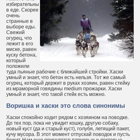
избирательны
в еде. Скорее
очень
странные в
выборе еды.
Свежий
огурец, что
лежит в его
миске, равен
куску бетона,
который
положили
туда пьяные рабочие с ближайшей стройки. Хаски
умный и знает, что бетон есть нельзя. Тот же самый
огурец, который держит в руках хозяин, равен стейку
из мраморной говядины medium прожарки. Хаски
умный и знает, что такой стейк есть можно.
Воришка и хаски это слова синонимы
Хаски спокойно ходит рядом с хозяином на поводке.
До тех пор, пока не увидит кошку, другую собаку,
новый куст (да и старый куст), голубя, летящий пакет,
кучу мусора. В этот момент отпускай поводок и пусть
бежит. Нам еще пригодятся плечевые и локтевые