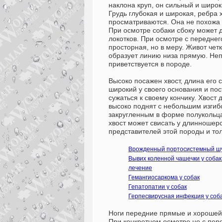
наклона круп, он сильный и широк
Грудь глубокая и широкая, ребра
просматриваются. Она не похожа 
При
осмотре собаки
сбоку может 
локотков. При осмотре с переднег
просторная, но в меру. Живот чет
образует линию низа прямую. Неп
приветствуется в породе.
Высоко посажен хвост, длина его 
широкий у своего основания и по
сужаться к своему кончику. Хвост
высоко поднят с небольшим изгиб
закругленным в форме полукольц
хвост может свисать у длинношер
представителей этой породы и тол
Врожденный портосистемный шу
Вывих коленной чашечки у собак
лечение
Гемангиосаркома у собак
Гепатопатии у собак
Герпесвирусная инфекция у соб
Ноги передние прямые и хорошей
При конкретном осмотре не с пер