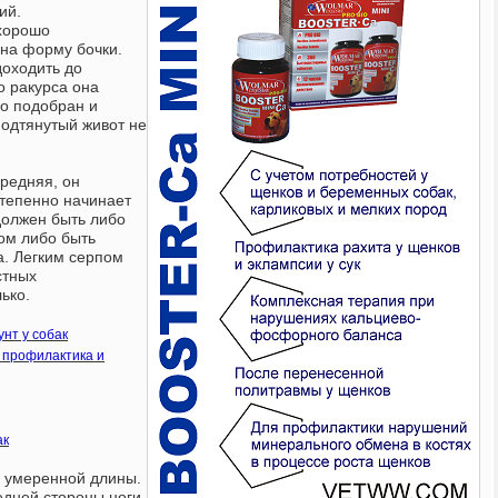
ий.
 хорошо
на форму бочки.
доходить до
о ракурса она
ко подобран и
одтянутый живот не
средняя, он
степенно начинает
 должен быть либо
ом либо быть
а. Легким серпом
стных
ько.
нт у собак
 профилактика и
ак
 умеренной длины.
едней стороны ноги