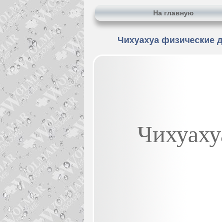
На главную
Чихуахуа физические 
Чихуаху