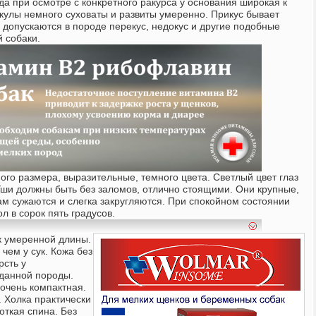
да при осмотре с конкретного ракурса у основания широкая к
Скулы немного суховаты и развиты умеренно. Прикус бывает
допускаются в породе перекус, недокус и другие подобные
 собаки.
ого размера, выразительные, темного цвета. Светлый цвет глаз
 Уши должны быть без заломов, отлично стоящими. Они крупные,
ам сужаются и слегка закругляются. При спокойном состоянии
л в сорок пять градусов.
к умеренной длины.
 чем у сук. Кожа без
рсть у
данной породы.
 очень компактная.
 Холка практически
откая спина. Без