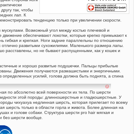
рактически
другу так, чтобы
редних лап. К
демонстрировать тенденцию только при увеличении скорости.
 мускулами. Возможный угол между костью плечевой и
 движение обеспечивают локотки, которые крепко примыкают к
ень гибкая и крепкая. Ноги задние параллельны по отношению
 с отлично развитыми сухожилиями. Маленького размера лапы.
о расставлены, но не бывают распущенными, как у кошек и
ластичные и хорошо развитые подушечки. Пальцы прибылые
ованы. Движения получаются размашистыми и энергичными.
з определенных усилий, голова должна быть поднята, а спина
ная по абсолютно всей поверхности их тела. По шерсти
видности этой породы: длинношерстные и гладкошерстные. У
ороды чихуахуа недлинная шерсть, которая прилегает по всему
я шерсть только в области горла и живота. Более длинная на
ушах и голове собаки. Структура шерсти pro hair мягкая и
и без шерсти вообще.