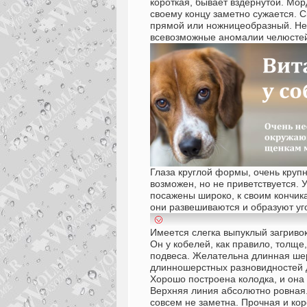
короткая, бывает вздернутой. Мор
своему концу заметно сужается. 
прямой или ножницеобразный. Не 
всевозможные аномалии челюстей
Глаза круглой формы, очень крупн
возможен, но не приветствуется.
посажены широко, к своим кончик
они развешиваются и образуют уго
Имеется слегка выпуклый загриво
Он у кобелей, как правило, толще,
подвеса. Желательна длинная ше
длинношерстных разновидностей 
Хорошо построена колодка, и она
Верхняя линия абсолютно ровная.
совсем не заметна. Прочная и кор