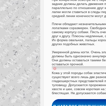
задние должны делать движения п
параллельно по отношению друг к 
лапки могли ставиться в следы пе
средней линии конечности могут 
Плечи обладают незначительными
лопатками соразмерен. Свободное
самому корпусу собаки. Пясть оч
друг к другу. Плюсны недлинные,
Их форма овальная, пальцы хорош
других подобных животных.
Умеренной длины когти. Очень э
должны быть однозначно аннулир
Они должны оставаться такими бе
оставаться прочной.
Кожа у этой породы собак эластич
существуют всего лишь две разно
гладкошерстных представителей п
туловищу. Допускается прореженна
хвосте и шее, совсем короткая на 
блестящая. Не допускаются собак