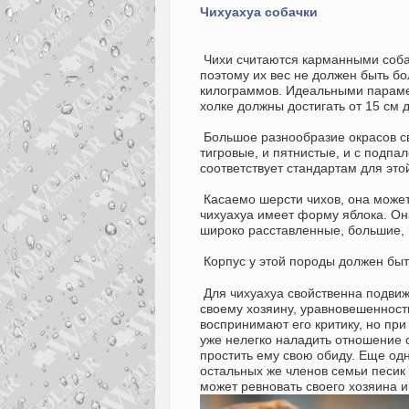
Чихуахуа собачки
Чихи считаются карманными соба
поэтому их вес не должен быть б
килограммов. Идеальными параметр
холке должны достигать от 15 см д
Большое разнообразие окрасов св
тигровые, и пятнистые, и с подп
соответствует стандартам для это
Касаемо шерсти чихов, она может 
чихуахуа имеет форму яблока. Он
широко расставленные, большие, 
Корпус у этой породы должен бы
Для чихуахуа свойственна подвижн
своему хозяину, уравновешенност
воспринимают его критику, но при
уже нелегко наладить отношение с
простить ему свою обиду. Еще одн
остальных же членов семьи песик 
может ревновать своего хозяина 