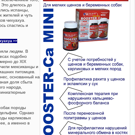
. Это длилось до
глись испанцы,
х жителей и чуть
ов чихуахуа.
сь спастись и
хуахуа >>
ряли людям. В
есах подобно
мерно до XIX
учили мексиканцы и
машних питомцев.
знес, основанный на
вная доля сбыта
го народа,
 миниатюрные
собак породы
адельфии. Однако
оды карликовых
ее, а именно в