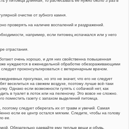
ть у питомца длинная, то расчесывать ее нужно около 3 раз в
гулярной очистке от зубного камня.
рно проверять на наличие воспалений и раздражений.
обходимости, например, если питомец испачкался или у него
ере отрастания.
аботают очень хорошо, и для них свойственна повышенная
также нуждаются в еженедельной обработке обезораживающими
 следует проконсультироваться с ветеринарным врачом.
жедневных прогулках, но это не значит, что его не следует
бят веселиться на свежем воздухе, поэтому лучше всё-таки
лку. Однако если возможности гулять с собачкой нет, как
ить в туалет в лоток или на пеленочку. Это вовсе не сложно.
него поместить газету с запахом выделений питомца.
, поэтому следует оберегать их от травм и увечий. Самая
обенно если ее центр остался мягким. Следите, чтобы на голову
ло ее.
мой. Обязательно одевайте ему теплые вещи и обувь.