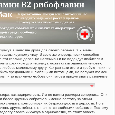
уахуа в качестве друга для своего ребенка, т. к. малыш
травмы хрупкому чиху. В свою же очередь песик способен
же эти карлики довольно навязчивы и не подойдут любителям
ным хозяином для чихуахуа может стать одинокий человек,
 любовь маленькому другу. Как раз таки этого и требуют чихи по
ы быть преданными и любящими питомцами, не получая взамен
льны, и за взаимную любовь они готовы придумывать различные
ктера, как задиристость. Им не важны размеры соперника. Они
 и более крупных собратьев, именно поэтому за этими
 следить, контролируя их безрассудность и дерзость. Но в
очень дружелюбны, т. к. являются стайными собаками. Поэтому
одолгу своего чихуахуа в одиночестве, то стоит завести