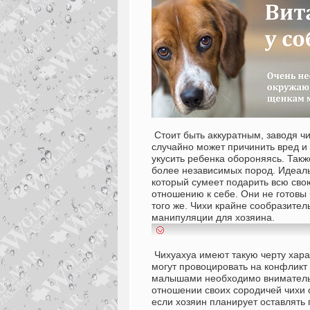
Стоит быть аккуратным, заводя чих
случайно может причинить вред и 
укусить ребенка обороняясь. Так
более независимых пород. Идеаль
который сумеет подарить всю свою
отношению к себе. Они не готов
того же. Чихи крайне сообразите
манипуляции для хозяина.
Чихуахуа имеют такую черту хара
могут провоцировать на конфликт
малышами необходимо внимательно
отношении своих сородичей чихи 
если хозяин планирует оставлять п