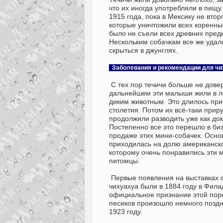
что их иногда употребляли в пищу
1915 года, пока в Мексику не втор
которые уничтожили всех коренны
было не съели всех древних предк
Нескольким собачкам все же удало
скрыться в джунглях.
Заболевания и рекомендации
для чи
С тех пор течичи больше не дове
дальнейшем эти малыши жили в л
диким животным. Это длилось при
столетия. Потом их всё-таки прир
продолжили разводить уже как до
Постепенно все это перешло в би
продаже этих мини-собачек. Осно
приходилась на долю американско
которому очень понравились эти
питомцы.
Первые появления на выставках 
чихуахуа были в 1884 году в Фил
официальное признание этой пор
песиков произошло немного поздн
1923 году.