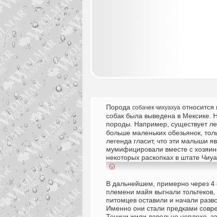
Порода
относится 
собачек чихуахуа
собак была выведена в Мексике. Н
породы. Например, существует ле
больше маленьких обезьянок, тол
легенда гласит, что эти малыши 
мумифицировали вместе с хозяино
некоторых раскопках в штате Чиуа
В дальнейшем, примерно через 4 
племени майя выгнали тольтеков, 
питомцев оставили и начали разво
Именно они стали предками совр
Течичи жили довольно неплохо, з