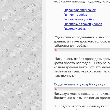
любимому питомцу подружку или д
Гидроцефалия у собак
Гингивит у собак
Гипогликемия у собак
Гипоплазия трахеи у собак
Гифема у собак
Удивительно подвижные и выносл
зрения, а также громкого голоса,
габариты для собаки.
Чихи очень любят проводить время
крохи просто благодарны ему за 
хозяин должен знать, что это мож
переживает разлуку со своим чел
чувственными.
Содержание и уход
Чихуахуа
Чихуахуа можно назвать неприхот
Достаточно знать несколько прост
1. Гладкошерстных чихов нужно п