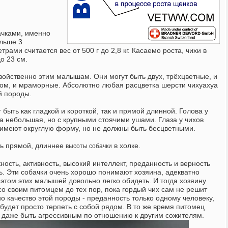
чками, именно
ольше 3
ами считается вес от 500 г до 2,8 кг. Касаемо роста, чихи в
о 23 см.
ойственно этим малышам. Они могут быть двух, трёхцветные, и
алом, и мраморные. Абсолютно любая расцветка шерсти чихуахуа
й породы.
быть как гладкой и короткой, так и прямой длинной. Голова у
а небольшая, но с крупными стоячими ушами. Глаза у чихов
имеют округлую форму, но не должны быть бесцветными.
ть прямой, длиннее
в холке.
высоты собачки
ость, активность, высокий интеллект, преданность и верность
ь. Эти собачки очень хорошо понимают хозяина, адекватно
 этом этих малышей довольно легко обидеть. И тогда хозяину
о своим питомцем до тех пор, пока гордый чих сам не решит
о качество этой породы - преданность только одному человеку,
будет просто терпеть с собой рядом. В то же время питомец
и даже быть агрессивным по отношению к другим сожителям.