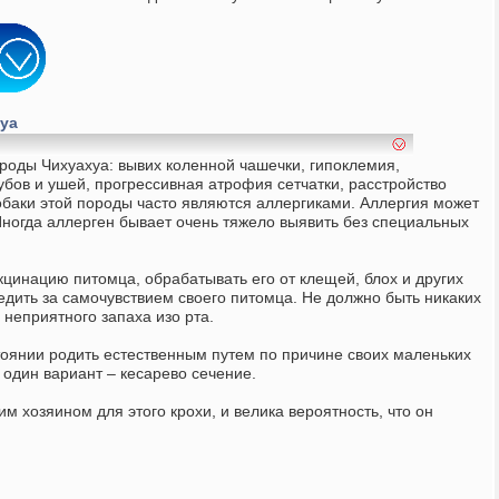
уа
роды Чихуахуа: вывих коленной чашечки, гипоклемия,
убов и ушей, прогрессивная атрофия сетчатки, расстройство
Собаки этой породы часто являются аллергиками. Аллергия может
Иногда аллерген бывает очень тяжело выявить без специальных
цинацию питомца, обрабатывать его от клещей, блох и других
едить за самочувствием своего питомца. Не должно быть никаких
 неприятного запаха изо рта.
тоянии родить естественным путем по причине своих маленьких
о один вариант – кесарево сечение.
 хозяином для этого крохи, и велика вероятность, что он