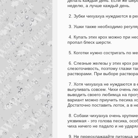
делать каждый день. Если же шерс
неделю, а лучше каждый день.
2. Зубки чихуахуа нуждаются в ре
3. Ушки также необходимо регуля
4. Купать этих крох можно при не
пропал блеск шерсти.
5. Коготки нужно состригать по м
6. Слезные железы у этих крох р
слезоточивость, поэтому глазки 
растворами. При выборе раствора
7. Хотя чихуахуа не нуждаются в е
выгуливать совсем. Чихи очень лю
выводить своего любимца на прогу
вариант можно приучить песика ход
Достаточно поставить лоток, а в 
8. Собаки чихуахуа очень хрупкие
уязвимая - это голова песика, ос
чиха ничего не падало и не ударя
9. Не переохлаждайте питомца зи