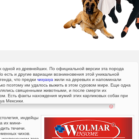
к одной из древнейших. По официальной версии эта порода
о есть и другие вариации возникновения этой уникальной
генда, что предки
жили на деревьях и напоминали
чихуахуа
ько поэтому им удалось выжить в этом суровом мире. Еще одна
являлись священными животными, и после смерти их
м. Есть факты нахождения мумий этих карликовых собак при
уа Мексики.
столетия, индейцы
а их мини-
дить течичи.
еменных чихов.
а исключением того,