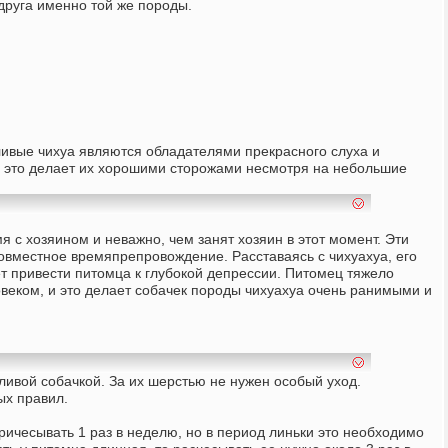
руга именно той же породы.
ивые чихуа являются обладателями прекрасного слуха и
 и это делает их хорошими сторожами несмотря на небольшие
 с хозяином и неважно, чем занят хозяин в этот момент. Эти
совместное времяпрепровождение. Расставаясь с чихуахуа, его
ет привести питомца к глубокой депрессии. Питомец тяжело
овеком, и это делает собачек породы чихуахуа очень ранимыми и
ливой собачкой. За их шерстью не нужен особый уход.
ых правил.
ричесывать 1 раз в неделю, но в период линьки это необходимо