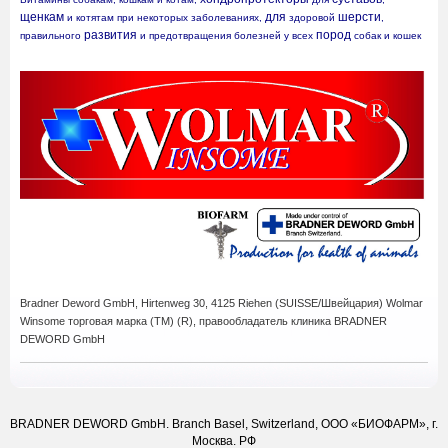
щенкам
для
шерсти
 и котятам при некоторых заболеваниях, 
 здоровой 
, 
развития
пород
правильного 
 и предотвращения болезней у всех 
 собак и кошек
Bradner Deword GmbH,
Hirtenweg 30, 4125 Riehen (SUISSE/Швейцария) Wolmar
Winsome
торговая марка (ТМ) (R),
правообладатель клиника BRADNER
DEWORD GmbH
BRADNER DEWORD GmbH. Branch Basel, Switzerland, ООО «БИОФАРМ», г.
Москва. РФ