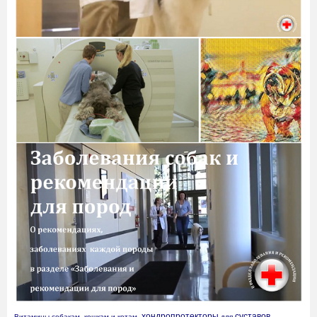
хондропротекторы
суставов
Витамины собакам, кошкам и котам, 
 для 
, 