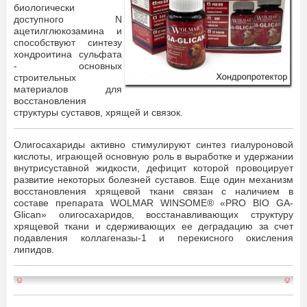
биологически
доступного N
ацетилглюкозамина и
способствуют синтезу
хондроитина сульфата
- основных
строительных
материалов для
восстановления
структуры суставов, хрящей и связок.
Олигосахариды активно стимулируют синтез гиалуроновой
кислоты, играющей основную роль в выработке и удержании
внутрисуставной жидкости, дефицит которой провоцирует
развитие некоторых болезней суставов. Еще один механизм
восстановления хрящевой ткани связан с наличием в
составе препарата WOLMAR WINSOME® «PRO BIO GA-
Glican» олигосахаридов, восстанавливающих структуру
хрящевой ткани и сдерживающих ее деградацию за счет
подавления коллагеназы-1 и перекисного окисления
липидов.