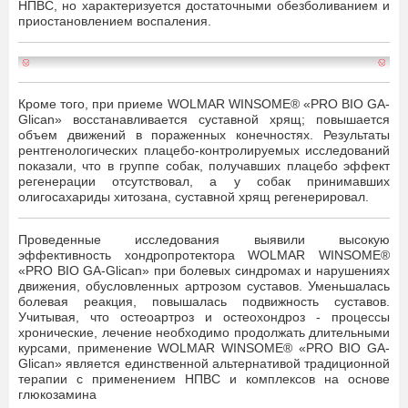
НПВС, но характеризуется достаточными обезболиванием и
приостановлением воспаления.
Кроме того, при приеме WOLMAR WINSOME® «PRO BIO GA-
Glican» восстанавливается суставной хрящ; повышается
объем движений в пораженных конечностях. Результаты
рентгенологических плацебо-контролируемых исследований
показали, что в группе собак, получавших плацебо эффект
регенерации отсутствовал, а у собак принимавших
олигосахариды хитозана, суставной хрящ регенерировал.
Проведенные исследования выявили высокую
эффективность хондропротектора WOLMAR WINSOME®
«PRO BIO GA-Glican» при болевых синдромах и нарушениях
движения, обусловленных артрозом суставов. Уменьшалась
болевая реакция, повышалась подвижность суставов.
Учитывая, что остеоартроз и остеохондроз - процессы
хронические, лечение необходимо продолжать длительными
курсами, применение WOLMAR WINSOME® «PRO BIO GA-
Glican» является единственной альтернативой традиционной
терапии с применением НПВС и комплексов на основе
глюкозамина