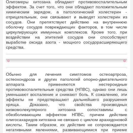
Олигомеры хитозана обладают противовоспалительным
эффектом. За счет того, что они обладают положительным
химическим зарядом, а патологический холестерин -
отрицательным, они связывают и выводят холестерин из
сосудов. Они препятствуют действию на внутреннюю
оболочку сосудов повреждающих факторов, в том числе
циркулирующих иммунных комплексов. Кроме того, при
воздействии на эпителий сосудов они способствуют
выработке оксида азота - мощного сосудорасширяющего
средства.
Обычно для лечения симптомов остеоартроза,
остеохондроза и других патологий опорно-двигательного
аппарата применяются нестероидные
противовоспалительные средства (НПВС), однако они лишь
уменьшают воспаление и снимают боль. К сожалению, эти
эффекты не предотвращают дальнейшего разрушения
хряща. Доказано, что свойства производных
низкомолекулярного хитозана сопоставимы с
обезболивающим эффектом НПВС, причем действие
олигосахаридов хитозана не связано с циклом арахидоновой
кислоты. Таким образом, их действие не сопровождается
негативными явлениями, развивающимися при приеме