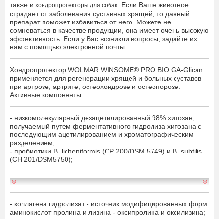
также и
. Если Ваше животное
хондропротекторы для собак
страдает от заболевания суставных хрящей, то данный
препарат поможет избавиться от него. Можете не
сомневаться в качестве продукции, она имеет очень высокую
эффективность. Если у Вас возникли вопросы, задайте их
нам с помощью электронной почты.
Хондропротектор WOLMAR WINSOME® PRO BIO GA-Glican
применяется для регенерации хрящей и больных суставов
при артрозе, артрите, остеохондрозе и остеопорозе.
Активные компоненты:
- низкомолекулярный дезацетилированный 98% хитозан,
получаемый путем ферментативного гидролиза хитозана с
последующим ацетилированием и хроматографическим
разделением;
- пробиотики B. licheniformis (CP 200/DSM 5749) и B. subtilis
(CH 201/DSM5750);
- коллагена гидролизат - источник модифицированных форм
аминокислот пролина и лизина - оксипролина и оксилизина;