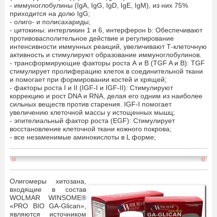
- иммуноглобулины (IgA, IgG, IgD, IgE, IgM), из них 75%
приходится на долю IgG;
- олиго- и полисахариды;
- цитокины: интерликин 1 и 6, интерферон b: Обеспечивают
противовасполительное действие и регулирование
интенсивности иммунных реакций, увеличивают Т-клеточную
активность и стимулируют образование иммуноглобулинов.
- трансформирующие факторы роста А и В (TGF A и В): TGF
стимулирует пролиферацию клеток в соединительной ткани
и помогает при формировании костей и хрящей;
- факторы роста I и II (IGF-I и IGF-II): Стимулируют
коррекцию и рост DNA и RNA, делая его одним из наиболее
сильных веществ против старения. IGF-I помогает
увеличению клеточной массы у истощенных мышц;
- эпителиальный фактор роста (EGF): Стимулирует
восстановление клеточной ткани кожного покрова;
- все незаменимые аминокислоты в L форме;
Олигомеры хитозана,
входящие в состав
WOLMAR WINSOME®
«PRO BIO GA-Glican»,
являются источником