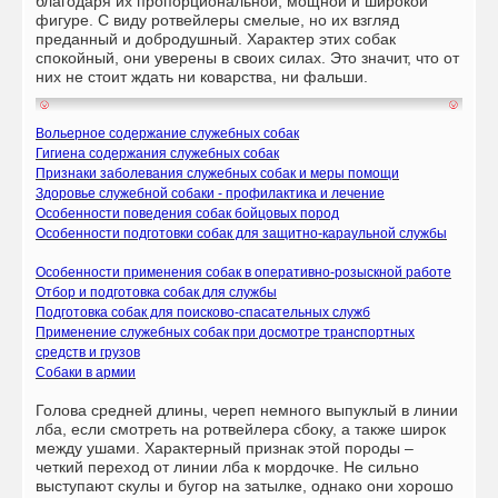
благодаря их пропорциональной, мощной и широкой
фигуре. С виду ротвейлеры смелые, но их взгляд
преданный и добродушный. Характер этих собак
спокойный, они уверены в своих силах. Это значит, что от
них не стоит ждать ни коварства, ни фальши.
Вольерное содержание служебных собак
Гигиена содержания служебных собак
Признаки заболевания служебных собак и меры помощи
Здоровье служебной собаки - профилактика и лечение
Особенности поведения собак бойцовых пород
Особенности подготовки собак для защитно-караульной службы
Особенности применения собак в оперативно-розыскной работе
Отбор и подготовка собак для службы
Подготовка собак для поисково-спасательных служб
Применение служебных собак при досмотре транспортных
средств и грузов
Собаки в армии
Голова средней длины, череп немного выпуклый в линии
лба, если смотреть на ротвейлера сбоку, а также широк
между ушами. Характерный признак этой породы –
четкий переход от линии лба к мордочке. Не сильно
выступают скулы и бугор на затылке, однако они хорошо