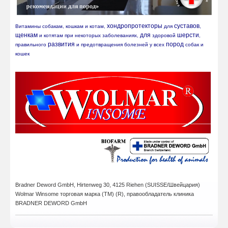
хондропротекторы
суставов
Витамины собакам, кошкам и котам, 
 для 
, 
щенкам
для
шерсти
 и котятам при некоторых заболеваниях, 
 здоровой 
, 
развития
пород
правильного 
 и предотвращения болезней у всех 
 собак и 
кошек
Bradner Deword GmbH,
Hirtenweg 30, 4125 Riehen (SUISSE/Швейцария)
Wolmar Winsome
торговая марка (ТМ) (R),
правообладатель клиника
BRADNER DEWORD GmbH