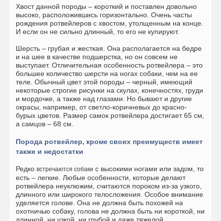
Хвост данной породы – короткий и поставлен довольно
высоко, расположившись горизонтально. Очень часты
рождения ротвейлеров с хвостом, утолщенным на конце.
И если он не сильно длинный, то его не купируют.
Шерсть – грубая и жесткая. Она располагается на бедре
и на шее в качестве подшерстка, но он совсем не
выступает. Отличительная особенность ротвейлера – это
большее количество шерсти на ногах собаки, чем на ее
теле. Обычный цвет этой породы – черный, имеющий
некоторые строгие рисунки на скулах, конечностях, груди
и мордочке, а также над глазами. Но бывают и другие
окрасы, например, от светло-коричневых до красно-
бурых цветов. Размер самок ротвейлера достигает 65 см,
а самцов – 68 см.
Порода ротвейлер, кроме своих преимуществ имеет
также и недостатки
Редко
с высокими ногами или задом, то
встречаются собаки
есть – легкие. Любые особенности, которые делают
ротвейлера неуклюжим, считаются пороком из-за узкого,
длинного или широкого телосложения. Особое внимание
уделяется голове. Она не должна быть похожей на
охотничью собаку, голова не должна быть ни короткой, ни
длинной, ни узкой, ни грубой и даже тяжелой.