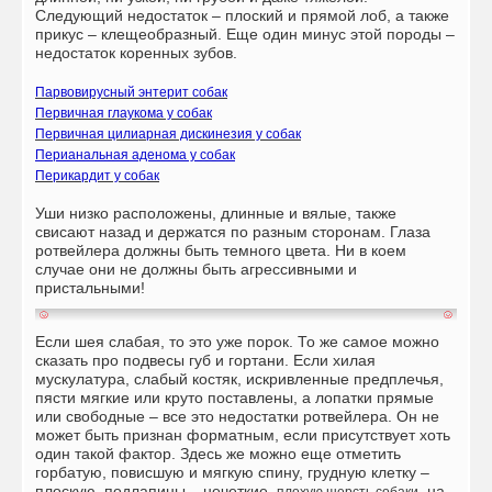
Следующий недостаток – плоский и прямой лоб, а также
прикус – клещеобразный. Еще один минус этой породы –
недостаток коренных зубов.
Парвовирусный энтерит собак
Первичная глаукома у собак
Первичная цилиарная дискинезия у собак
Перианальная аденома у собак
Перикардит у собак
Уши низко расположены, длинные и вялые, также
свисают назад и держатся по разным сторонам. Глаза
ротвейлера должны быть темного цвета. Ни в коем
случае они не должны быть агрессивными и
пристальными!
Если шея слабая, то это уже порок. То же самое можно
сказать про подвесы губ и гортани. Если хилая
мускулатура, слабый костяк, искривленные предплечья,
пясти мягкие или круто поставлены, а лопатки прямые
или свободные – все это недостатки ротвейлера. Он не
может быть признан форматным, если присутствует хоть
один такой фактор. Здесь же можно еще отметить
горбатую, повисшую и мягкую спину, грудную клетку –
плоскую, подлапины – нечеткие,
, на