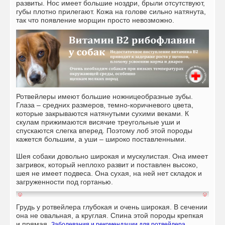
развиты. Нос имеет большие ноздри, брыли отсутствуют,
губы плотно прилегают. Кожа на голове сильно натянута,
так что появление морщин просто невозможно.
Ротвейлеры имеют большие ножницеобразные зубы.
Глаза – средних размеров, темно-коричневого цвета,
которые закрываются натянутыми сухими веками. К
скулам прижимаются висячие треугольные уши и
спускаются слегка вперед. Поэтому лоб этой породы
кажется большим, а уши – широко поставленными.
Шея собаки довольно широкая и мускулистая. Она имеет
загривок, который неплохо развит и поставлен высоко,
шея не имеет подвеса. Она сухая, на ней нет складок и
загруженности под гортанью.
Грудь у ротвейлера глубокая и очень широкая. В сечении
она не овальная, а круглая. Спина этой породы крепкая
и прямая.
Заболевания и рекомендации для ротвейлера