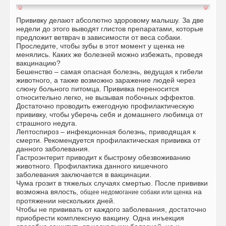
Прививку делают абсолютно здоровому малышу. За две
недели до этого выводят глистов препаратами, которые
предложит ветврач в зависимости от веса собаки.
Проследите, чтобы зубы в этот момент у щенка не
менялись. Каких же болезней можно избежать, проведя
вакцинацию?
Бешенство – самая опасная болезнь, ведущая к гибели
животного, а также возможно заражение людей через
слюну больного питомца. Прививка переносится
относительно легко, не вызывая побочных эффектов.
Достаточно проводить ежегодную профилактическую
прививку, чтобы уберечь себя и домашнего любимца от
страшного недуга.
Лептоспироз – инфекционная болезнь, приводящая к
смерти. Рекомендуется профилактическая прививка от
данного заболевания.
Гастроэнтерит приводит к быстрому обезвоживанию
животного. Профилактика данного кишечного
заболевания заключается в вакцинации.
Чума грозит в тяжелых случаях смертью. После прививки
возможна вялость,
на
общее недомогание собаки или щенка
протяжении нескольких дней.
Чтобы не прививать от каждого заболевания, достаточно
приобрести комплексную вакцину. Одна инъекция