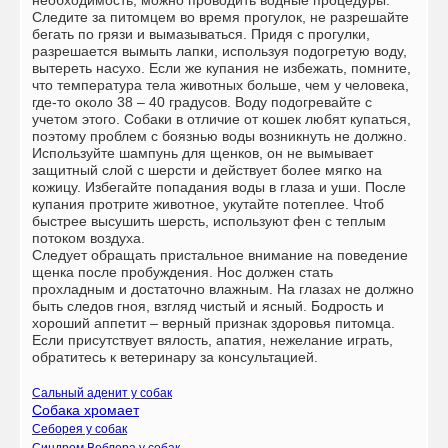
Следите за питомцем во время прогулок, не разрешайте
бегать по грязи и вымазываться. Придя с прогулки,
разрешается вымыть лапки, используя подогретую воду,
вытереть насухо. Если же купания не избежать, помните,
что температура тела животных больше, чем у человека,
где-то около 38 – 40 градусов. Воду подогревайте с
учетом этого. Собаки в отличие от кошек любят купаться,
поэтому проблем с боязнью воды возникнуть не должно.
Используйте шампунь для щенков, он не вымывает
защитный слой с шерсти и действует более мягко на
кожицу. Избегайте попадания воды в глаза и уши. После
купания протрите животное, укутайте потеплее. Чтоб
быстрее высушить шерсть, используют фен с теплым
потоком воздуха.
Следует обращать пристальное внимание на поведение
щенка после пробуждения. Нос должен стать
прохладным и достаточно влажным. На глазах не должно
быть следов гноя, взгляд чистый и ясный. Бодрость и
хороший аппетит – верный признак здоровья питомца.
Если присутствует вялость, апатия, нежелание играть,
обратитесь к ветеринару за консультацией.
Сальный аденит у собак
Собака хромает
Себорея у собак
Синдром Воблера у собак