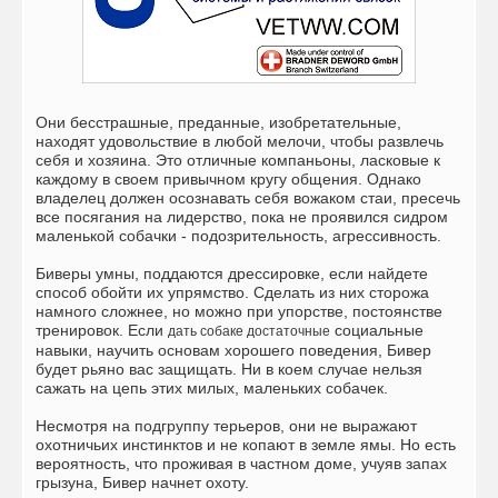
Они бесстрашные, преданные, изобретательные,
находят удовольствие в любой мелочи, чтобы развлечь
себя и хозяина. Это отличные компаньоны, ласковые к
каждому в своем привычном кругу общения. Однако
владелец должен осознавать себя вожаком стаи, пресечь
все посягания на лидерство, пока не проявился сидром
маленькой собачки - подозрительность, агрессивность.
Биверы умны, поддаются дрессировке, если найдете
способ обойти их упрямство. Сделать из них сторожа
намного сложнее, но можно при упорстве, постоянстве
тренировок. Если
социальные
дать собаке достаточные
навыки, научить основам хорошего поведения, Бивер
будет рьяно вас защищать. Ни в коем случае нельзя
сажать на цепь этих милых, маленьких собачек.
Несмотря на подгруппу терьеров, они не выражают
охотничьих инстинктов и не копают в земле ямы. Но есть
вероятность, что проживая в частном доме, учуяв запах
грызуна, Бивер начнет охоту.