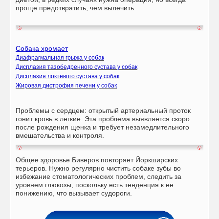
проще предотвратить, чем вылечить.
Собака хромает
Диафрагмальная грыжа у собак
Дисплазия тазобедренного сустава у собак
Дисплазия локтевого сустава у собак
Жировая дистрофия печени у собак
Проблемы с сердцем: открытый артериальный проток
гонит кровь в легкие. Эта проблема выявляется скоро
после рождения щенка и требует незамедлительного
вмешательства и контроля.
Общее здоровье Биверов повторяет Йоркширских
терьеров. Нужно регулярно чистить собаке зубы во
избежание стоматологических проблем, следить за
уровнем глюкозы, поскольку есть тенденция к ее
понижению, что вызывает судороги.