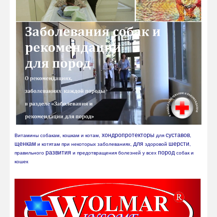
хондропротекторы
суставов
Витамины собакам, кошкам и котам, 
 для 
, 
щенкам
для
шерсти
 и котятам при некоторых заболеваниях, 
 здоровой 
, 
развития
пород
правильного 
 и предотвращения болезней у всех 
 собак и 
кошек