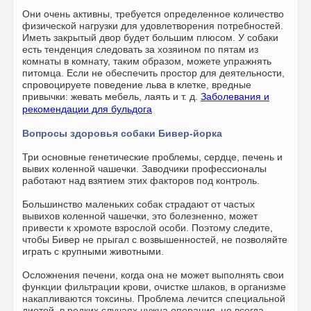
Они очень активны, требуется определенное количество
физической нагрузки для удовлетворения потребностей.
Иметь закрытый двор будет большим плюсом. У собаки
есть тенденция следовать за хозяином по пятам из
комнаты в комнату, таким образом, можете упражнять
питомца. Если не обеспечить простор для деятельности,
спровоцируете поведение льва в клетке, вредные
привычки: жевать мебель, лаять и т. д.
Заболевания и
рекомендации для бульдога
Вопросы здоровья собаки Бивер-йорка
Три основные генетические проблемы, сердце, печень и
вывих коленной чашечки. Заводчики профессионалы
работают над взятием этих факторов под контроль.
Большинство маленьких собак страдают от частых
вывихов коленной чашечки, это болезненно, может
привести к хромоте взрослой особи. Поэтому следите,
чтобы Бивер не прыгал с возвышенностей, не позволяйте
играть с крупными животными.
Осложнения печени, когда она не может выполнять свои
функции фильтрации крови, очистке шлаков, в организме
накапливаются токсины. Проблема лечится специальной
диетой, в редких случаях нужна операция, но всегда