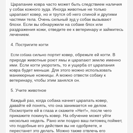
Царапание ковра часто может быть следствием наличия
у собак кожного зуда. Иногда животные не только
царапают ковер, но и трутся об него спиной и другими
частями тела. Очень сильный зуд у собак вызывают
блохи. Если вы обнаружили на собаке блох или
раздражения кожи, отведите ее к ветеринару и займитесь
лечением.
4. Постригите когти
сильно портит ковер, обрежьте ей когти. В
Если собака
природе животные роют ямы и царапают землю именно
ими. Если когти укоротить, то и ущерба от царапания
ковра будет меньше. Для этого можно использовать
маникюрные ножницы. А можно отвести собаку к
ветеринару, чтобы этим занялся он.
5. Учите животное
Каждый раз, когда собака начнет царапать ковер,
давайте ей понять, что она занимается не делом.
Посмотрите ей в глаза и скажите «Нет!», после чего
прикажите покинуть ковер. На обучение может уйти
несколько недель. Рано или поздно ваш питомец поймет,
что подобные его действия вы не одобряете, и
перестанет это делать. Можно также отвлечь его