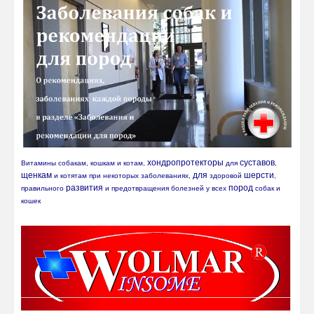
хондропротекторы
суставов
Витамины собакам, кошкам и котам, 
 для 
, 
щенкам
для
шерсти
 и котятам при некоторых заболеваниях, 
 здоровой 
, 
развития
пород
правильного 
 и предотвращения болезней у всех 
 собак и 
кошек