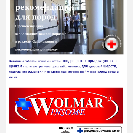
хондропротекторы
суставов
Витамины собакам, кошкам и котам, 
 для 
, 
щенкам
для
шерсти
 и котятам при некоторых заболеваниях, 
 здоровой 
, 
развития
пород
правильного 
 и предотвращения болезней у всех 
 собак и 
кошек