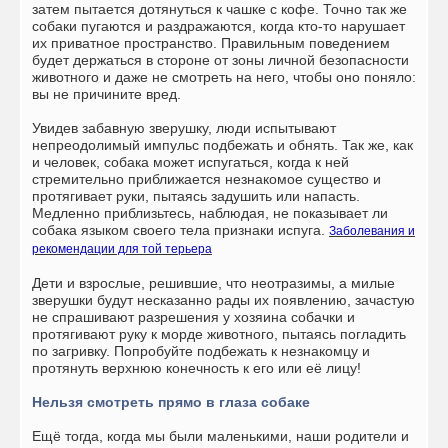
затем пытается дотянуться к чашке с кофе. Точно так же
собаки пугаются и раздражаются, когда кто-то нарушает
их приватное пространство. Правильным поведением
будет держаться в стороне от зоны личной безопасности
животного и даже не смотреть на него, чтобы оно поняло:
вы не причините вред.
Увидев забавную зверушку, люди испытывают
непреодолимый импульс подбежать и обнять. Так же, как
и человек, собака может испугаться, когда к ней
стремительно приближается незнакомое существо и
протягивает руки, пытаясь задушить или напасть.
Медленно приблизьтесь, наблюдая, не показывает ли
собака языком своего тела признаки испуга.
Заболевания и
рекомендации для той терьера
Дети и взрослые, решившие, что неотразимы, а милые
зверушки будут несказанно рады их появлению, зачастую
не спрашивают разрешения у хозяина собачки и
протягивают руку к морде животного, пытаясь погладить
по загривку. Попробуйте подбежать к незнакомцу и
протянуть верхнюю конечность к его или её лицу!
Нельзя смотреть прямо в глаза собаке
Ещё тогда, когда мы были маленькими, наши родители и