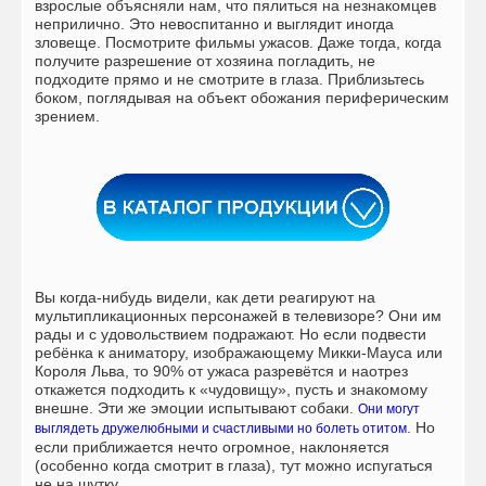
взрослые объясняли нам, что пялиться на незнакомцев
неприлично. Это невоспитанно и выглядит иногда
зловеще. Посмотрите фильмы ужасов. Даже тогда, когда
получите разрешение от хозяина погладить, не
подходите прямо и не смотрите в глаза. Приблизьтесь
боком, поглядывая на объект обожания периферическим
зрением.
Вы когда-нибудь видели, как дети реагируют на
мультипликационных персонажей в телевизоре? Они им
рады и с удовольствием подражают. Но если подвести
ребёнка к аниматору, изображающему Микки-Мауса или
Короля Льва, то 90% от ужаса разревётся и наотрез
откажется подходить к «чудовищу», пусть и знакомому
внешне. Эти же эмоции испытывают собаки.
Они могут
. Но
выглядеть дружелюбными и счастливыми но болеть отитом
если приближается нечто огромное, наклоняется
(особенно когда смотрит в глаза), тут можно испугаться
не на шутку.