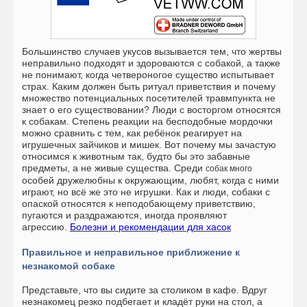
Большинство случаев укусов вызывается тем, что жертвы
неправильно подходят и здороваются с собакой, а также
не понимают, когда четвероногое существо испытывает
страх. Каким должен быть ритуал приветствия и почему
множество потенциальных посетителей травмпункта не
знает о его существовании?
Люди с восторгом относятся
к собакам. Степень реакции на бесподобные мордочки
можно сравнить с тем, как ребёнок реагирует на
игрушечных зайчиков и мишек. Вот почему мы зачастую
относимся к животным так, будто бы это забавные
предметы, а не живые существа. Среди
собак много
особей дружелюбны к окружающим, любят, когда с ними
играют, но всё же это не игрушки. Как и люди, собаки с
опаской относятся к неподобающему приветствию,
пугаются и раздражаются, иногда проявляют
агрессию.
Болезни и рекомендации для хасок
Правильное и неправильное приближение к
незнакомой собаке
Представьте, что вы сидите за столиком в кафе. Вдруг
незнакомец резко подбегает и кладёт руки на стол, а