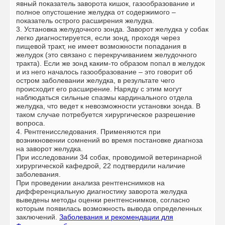
явный показатель заворота кишок, газообразование и
полное опустошение желудка от содержимого –
показатель острого расширения желудка.
3. Установка желудочного зонда. Заворот желудка у собак
легко диагностируется, если зонд, проходя через
пищевой тракт, не имеет возможности попадания в
желудок (это связано с перекручиванием желудочного
тракта). Если же зонд каким-то образом попал в желудок
и из него началось газообразование – это говорит об
остром заболевании желудка, в результате чего
происходит его расширение. Наряду с этим могут
наблюдаться сильные спазмы кардинального отдела
желудка, что ведет к невозможности установки зонда. В
таком случае потребуется хирургическое разрешение
вопроса.
4. Рентгенисследования. Применяются при
возникновении сомнений во время постановке диагноза
на заворот желудка.
При исследовании 34 собак, проводимой ветеринарной
хирургической кафедрой, 22 подтвердили наличие
заболевания.
При проведении анализа рентгенснимков на
дифференциальную диагностику заворота желудка
выведены методы оценки рентгенснимков, согласно
которым появилась возможность вывода определенных
заключений.
Заболевания и рекомендации для