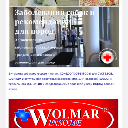
хондропротекторы
суставов
Витамины собакам, кошкам и котам, 
 для 
, 
щенкам
для
шерсти
 и котятам при некоторых заболеваниях, 
 здоровой 
, 
развития
пород
правильного 
 и предотвращения болезней у всех 
 собак и 
кошек