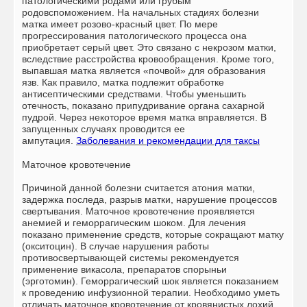
патологическими родами или грубым
родовспоможением. На начальных стадиях болезни
матка имеет розово-красный цвет. По мере
прогрессирования патологического процесса она
приобретает серый цвет. Это связано с некрозом матки,
вследствие расстройства кровообращения. Кроме того,
выпавшая матка является «почвой» для образования
язв. Как правило, матка подлежит обработке
антисептическими средствами. Чтобы уменьшить
отечность, показано припудривание органа сахарной
пудрой. Через некоторое время матка вправляется. В
запущенных случаях проводится ее
ампутация.
Заболевания и рекомендации для таксы
Маточное кровотечение
Причиной данной болезни считается атония матки,
задержка последа, разрыв матки, нарушение процессов
свертывания. Маточное кровотечение проявляется
анемией и геморрагическим шоком. Для лечения
показано применение средств, которые сокращают матку
(окситоцин). В случае нарушения работы
противосвертывающей системы рекомендуется
применение викасола, препаратов спорыньи
(эрготомин). Геморрагический шок является показанием
к проведению инфузионной терапии. Необходимо уметь
отличать маточное кровотечение от кровянистых лохий.