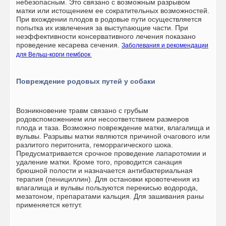
небезопасным. Это связано с возможным разрывом
матки или истощением ее сократительных возможностей.
При вхождении плодов в родовые пути осуществляется
попытка их извлечения за выступающие части. При
неэффективности консервативного лечения показано
проведение кесарева сечения.
Заболевания и рекомендации
для Вельш-корги пемброк
Повреждение родовых путей у собаки
Возникновение травм связано с грубым
родовспоможением или несоответствием размеров
плода и таза. Возможно повреждение матки, влагалища и
вульвы. Разрывы матки являются причиной очагового или
разлитого перитонита, геморрагического шока.
Предусматривается срочное проведение лапаротомии и
удаление матки. Кроме того, проводится санация
брюшной полости и назначается антибактериальная
терапия (пенициллин). Для остановки кровотечения из
влагалища и вульвы пользуются перекисью водорода,
мезатоном, препаратами кальция. Для зашивания раны
применяется кетгут.