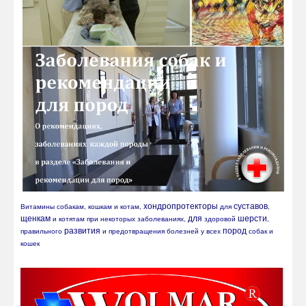
хондропротекторы
суставов
Витамины собакам, кошкам и котам, 
 для 
, 
щенкам
для
шерсти
 и котятам при некоторых заболеваниях, 
 здоровой 
, 
развития
пород
правильного 
 и предотвращения болезней у всех 
 собак и 
кошек