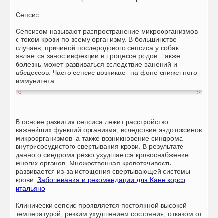
Сепсис
Сепсисом называют распространение микроорганизмов
с током крови по всему организму. В большинстве
случаев, причиной послеродового сепсиса у собак
является занос инфекции в процессе родов. Также
болезнь может развиваться вследствие ранений и
абсцессов. Часто сепсис возникает на фоне сниженного
иммунитета.
В основе развития сепсиса лежит расстройство
важнейших функций организма, вследствие эндотоксинов
микроорганизмов, а также возникновение синдрома
внутрисосудистого свертывания крови. В результате
данного синдрома резко ухудшается кровоснабжение
многих органов. Множественная кровоточивость
развивается из-за истощения свертывающей системы
крови.
Заболевания и рекомендации для
Кане корсо
итальяно
Клинически сепсис проявляется постоянной высокой
температурой, резким ухудшением состояния, отказом от