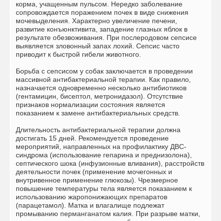
корма, учащенным пульсом. Нередко заболевание
сопровождается поражением почек в виде снижения
мочевыделения. Характерно увеличение печени,
развитие конъюнктивита, западение глазных яблок в
результате обезвоживания. При послеродовом сепсисе
выявляется зловонный запах лохий. Сепсис часто
приводит к быстрой гибели животного.
Борьба с сепсисом у собак заключается в проведении
массивной антибактериальной терапии. Как правило,
назначается одновременно несколько антибиотиков
(гентамицин, бисептол, метронидазол). Отсутствие
признаков нормализации состояния является
показанием к замене антибактериальных средств.
Длительность антибактериальной терапии должна
достигать 15 дней. Рекомендуется проведение
мероприятий, направленных на профилактику ДВС-
синдрома (использование гепарина и преднизолона),
септического шока (инфузионные вливания), расстройств
деятельности почек (применение мочегонных и
внутривенное применение глюкозы). Чрезмерное
повышение температуры тела является показанием к
использованию жаропонижающих препаратов
(парацетамол). Матка и влагалище подлежат
промыванию перманганатом калия. При разрыве матки,