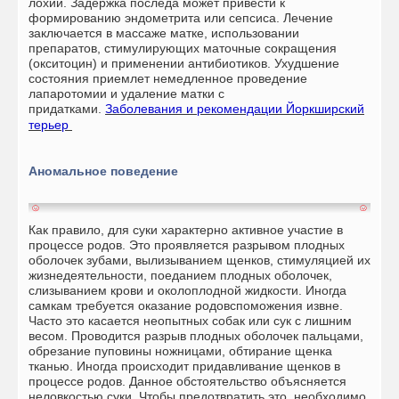
лохий. Задержка последа может привести к
формированию эндометрита или сепсиса. Лечение
заключается в массаже матке, использовании
препаратов, стимулирующих маточные сокращения
(окситоцин) и применении антибиотиков. Ухудшение
состояния приемлет немедленное проведение
лапаротомии и удаление матки с
придатками.
Заболевания и рекомендации
Йоркширский
терьер
Аномальное поведение
Как правило, для суки характерно активное участие в
процессе родов. Это проявляется разрывом плодных
оболочек зубами, вылизыванием щенков, стимуляцией их
жизнедеятельности, поеданием плодных оболочек,
слизыванием крови и околоплодной жидкости. Иногда
самкам требуется оказание родовспоможения извне.
Часто это касается неопытных собак или сук с лишним
весом. Проводится разрыв плодных оболочек пальцами,
обрезание пуповины ножницами, обтирание щенка
тканью. Иногда происходит придавливание щенков в
процессе родов. Данное обстоятельство объясняется
неловкостью суки. Чтобы предотвратить это, необходимо