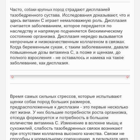
Часто,
страдают дисплазией
собаки крупных пород
тазобедренного сустава. Исследования доказывают, что и
здесь витамин С играет немаловажную роль. Дисплазия
считается заболеванием, которое передается по
наследству и напрямую подчиняется биохимическому
состоянию организма. Дисплазия нередко вызывается
непрочным и низкокачественным коллагеном в связках.
Когда беременным сукам, с таким заболеванием, давали
повышенные дозы витамина С, а позже и щенкам, до
полного взросления - не оставалось и намека на такое
заболевание, как дисплазия.
Время самых сильных стрессов, которые испытывают
щенки собак пород больших размеров,
предрасположенные к дисплазии - это первые несколько
лет жизни. У них большие потребности роста организма,
отсюда формируется и потребность в большом
количестве витамина С. Изменение в волокне мышц и
сухожилий, слабость тазобедренных связок возникают
при отсутствии коллагена высокого качества. Связки не
способны к нормальному сокращению, в результате чего