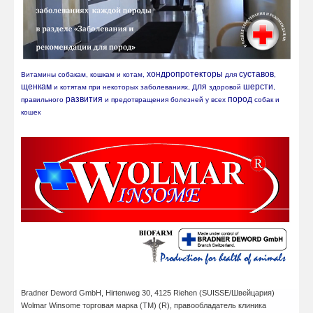
хондропротекторы
суставов
Витамины собакам, кошкам и котам, 
 для 
, 
щенкам
для
шерсти
 и котятам при некоторых заболеваниях, 
 здоровой 
, 
развития
пород
правильного 
 и предотвращения болезней у всех 
 собак и 
кошек
Bradner Deword GmbH,
Hirtenweg 30, 4125 Riehen (SUISSE/Швейцария)
Wolmar Winsome
торговая марка (ТМ) (R),
правообладатель клиника