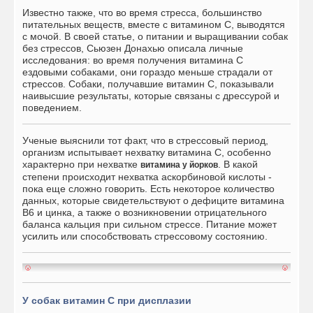
Известно также, что во время стресса, большинство
питательных веществ, вместе с витамином С, выводятся
с мочой. В своей статье, о питании и выращивании собак
без стрессов, Сьюзен Донахью описала личные
исследования: во время получения витамина С
ездовыми собаками, они гораздо меньше страдали от
стрессов. Собаки, получавшие витамин С, показывали
наивысшие результаты, которые связаны с дрессурой и
поведением.
Ученые выяснили тот факт, что в стрессовый период,
организм испытывает нехватку витамина С, особенно
характерно при нехватке
. В какой
витамина у йорков
степени происходит нехватка аскорбиновой кислоты -
пока еще сложно говорить. Есть некоторое количество
данных, которые свидетельствуют о дефиците витамина
В6 и цинка, а также о возникновении отрицательного
баланса кальция при сильном стрессе. Питание может
усилить или способствовать стрессовому состоянию.
У собак витамин С при дисплазии