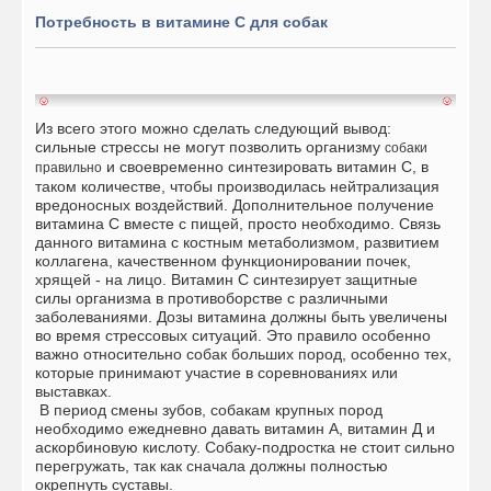
Потребность в витамине С для собак
Из всего этого можно сделать следующий вывод:
сильные стрессы не могут позволить организму
собаки
и своевременно синтезировать витамин С, в
правильно
таком количестве, чтобы производилась нейтрализация
вредоносных воздействий. Дополнительное получение
витамина С вместе с пищей, просто необходимо. Связь
данного витамина с костным метаболизмом, развитием
коллагена, качественном функционировании почек,
хрящей - на лицо. Витамин С синтезирует защитные
силы организма в противоборстве с различными
заболеваниями. Дозы витамина должны быть увеличены
во время стрессовых ситуаций. Это правило особенно
важно относительно собак больших пород, особенно тех,
которые принимают участие в соревнованиях или
выставках.
В период смены зубов, собакам крупных пород
необходимо ежедневно давать витамин А, витамин Д и
аскорбиновую кислоту. Собаку-подростка не стоит сильно
перегружать, так как сначала должны полностью
окрепнуть суставы.