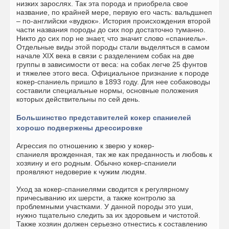
низких зарослях. Так эта порода и приобрела свое
название, по крайней мере, первую его часть: вальдшнеп
– по-английски «вудкок». История происхождения второй
части названия породы до сих пор достаточно туманно.
Никто до сих пор не знает, что значит слово «спаниель».
Отдельные виды этой породы стали выделяться в самом
начале XIX века в связи с разделением собак на две
группы в зависимости от веса: на собак легче 25 фунтов
и тяжелее этого веса. Официальное признание к породе
кокер-спаниель пришло в 1893 году. Для нее собаководы
составили специальные нормы, основные положения
которых действительны по сей день.
Большинство представителей кокер спаниелей
хорошо подвержены дрессировке
Агрессия по отношению к зверю у
кокер-
спаниеля
врожденная, так же как преданность и любовь к
хозяину и его родным. Обычно кокер-спаниели
проявляют недоверие к чужим людям.
Уход за кокер-спаниелями сводится к регулярному
причесыванию их шерсти, а также контролю за
проблемными участками. У данной породы это уши,
нужно тщательно следить за их здоровьем и чистотой.
Также хозяин должен серьезно отнестись к составлению