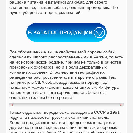
рациона питания и
, для своего
витаминов для собак
спаниеля, ведь такая собака довольно прожорлива. Ее
лучше уберечь от перекармливаний.
Все обозначенные выше свойства этой породы собак
сделали их широко распространенными в Англии, то есть
на их исторической родине, причем не только в качестве
прекрасных охотников, но и в роли декоративных
комнатных собачек. Впоследствии география их
разведения распространилась и в другие страны. Так,
например, в США собаководы вывели породу под
названием «американский кокер-спаниель». Их фигура
более коренастая, ноги короче, шерсть богаче, а
очертания головы более резкие.
Также отдельная порода была выведена в СССР в 1951
году, она называется русский охотничий спаниель.
Хороши представители этой породы в охоте на уток и
других болотных, водоплавающих, полевых и боровых
птиц, а также на зайцев. Эти собаки настойчивы, сильны,