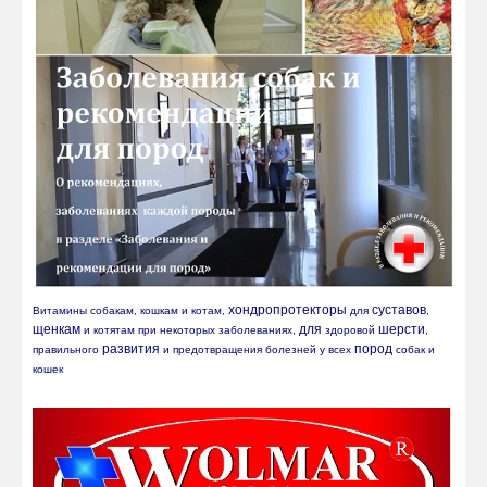
хондропротекторы
суставов
Витамины собакам, кошкам и котам, 
 для 
, 
щенкам
для
шерсти
 и котятам при некоторых заболеваниях, 
 здоровой 
, 
развития
пород
правильного 
 и предотвращения болезней у всех 
 собак и 
кошек