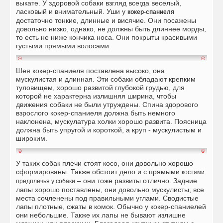
выкате. У здоровой собаки взгляд всегда веселый,
ласковый и внимательный. Уши у
кокер-спаниеля
достаточно тонкие, длинные и висячие. Они посажены
довольно низко, однако, не должны быть длиннее морды,
то есть не ниже кончика носа. Они покрыты красивыми
густыми прямыми волосами.
Шея кокер-спаниеля поставлена высоко, она
мускулистая и длинная. Эти собаки обладают крепким
туловищем, хорошо развитой глубокой грудью, для
которой не характерна излишняя ширина, чтобы
движения собаки не были утруждены. Спина здорового
взрослого кокер-спаниеля должна быть немного
наклонена, мускулатура холки хорошо развита. Поясница
должна быть упругой и короткой, а круп - мускулистым и
широким.
У таких собак плечи стоят косо, они довольно хорошо
сформированы. Также обстоит дело и с прямыми
костями
– они тоже развиты отлично. Задние
предплечья у собаки
лапы хорошо поставлены, они довольно мускулисты, все
места сочленены под правильными углами. Сводистые
лапы плотные, сжаты в комок. Обычно у кокер-спаниелей
они небольшие. Также их лапы не бывают излишне