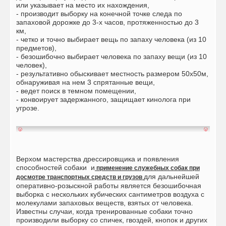
или указывает на место их нахождения,
- производит выборку на конечной точке следа по
запаховой дорожке до 3-х часов, протяженностью до 3
км,
- четко и точно выбирает вещь по запаху человека (из 10
предметов),
- безошибочно выбирает человека по запаху вещи (из 10
человек),
- результативно обыскивает местность размером 50х50м,
обнаруживая на нем 3 спрятанные вещи,
- ведет поиск в темном помещении,
- конвоирует задержанного, защищает кинолога при
угрозе.
Верхом мастерства дрессировщика и появления
способностей собаки и
применение служебных собак при
для дальнейшей
досмотре транспортных средств и грузов
оперативно-розыскной работы является безошибочная
выборка с нескольких кубических сантиметров воздуха с
молекулами запаховых веществ, взятых от человека.
Известны случаи, когда тренированные собаки точно
производили выборку со спичек, гвоздей, кнопок и других