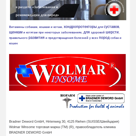
хондропротекторы
суставов
Витамины собакам, кошкам и котам, 
 для 
, 
щенкам
для
шерсти
 и котятам при некоторых заболеваниях, 
 здоровой 
, 
развития
пород
правильного 
 и предотвращения болезней у всех 
 собак и 
кошек
Bradner Deword GmbH,
Hirtenweg 30, 4125 Riehen (SUISSE/Швейцария)
Wolmar Winsome
торговая марка (ТМ) (R),
правообладатель клиника
BRADNER DEWORD GmbH