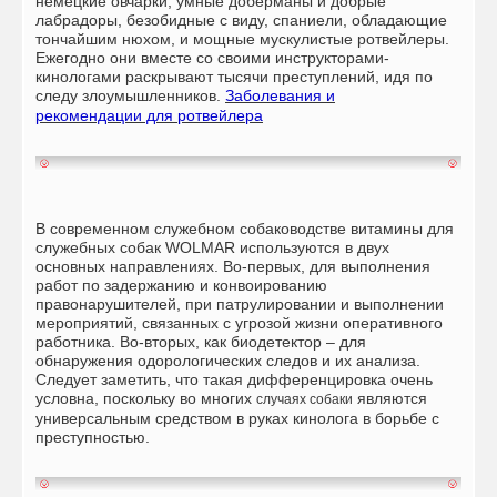
немецкие овчарки, умные доберманы и добрые
лабрадоры, безобидные с виду, спаниели, обладающие
тончайшим нюхом, и мощные мускулистые ротвейлеры.
Ежегодно они вместе со своими инструкторами-
кинологами раскрывают тысячи преступлений, идя по
следу злоумышленников.
Заболевания и
рекомендации для ротвейлера
В современном служебном собаководстве витамины для
служебных собак WOLMAR используются в двух
основных направлениях. Во-первых, для выполнения
работ по задержанию и конвоированию
правонарушителей, при патрулировании и выполнении
мероприятий, связанных с угрозой жизни оперативного
работника. Во-вторых, как биодетектор – для
обнаружения одорологических следов и их анализа.
Следует заметить, что такая дифференцировка очень
условна, поскольку во многих
являются
случаях собаки
универсальным средством в руках кинолога в борьбе с
преступностью.