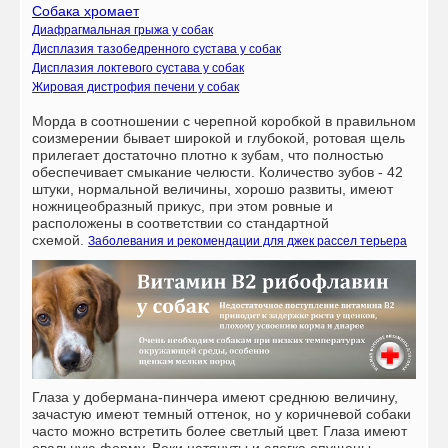
Собака хромает
Диафрагмальная грыжа у собак
Дисплазия тазобедренного сустава у собак
Дисплазия локтевого сустава у собак
Жировая дистрофия печени у собак
Морда в соотношении с черепной коробкой в правильном
соизмерении бывает широкой и глубокой, ротовая щель
прилегает достаточно плотно к зубам, что полностью
обеспечивает смыкание челюсти. Количество зубов - 42
штуки, нормальной величины, хорошо развиты, имеют
ножницеобразный прикус, при этом ровные и
расположены в соответствии со стандартной
схемой.
Заболевания и рекомендации для джек рассел терьера
Глаза у добермана-пинчера имеют среднюю величину,
зачастую имеют темный оттенок, но у коричневой собаки
часто можно встретить более светлый цвет. Глаза имеют
овальную форму. Веки натянуты и слегка опущены.