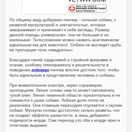
По общему виду
доберман-пинчер - сильная собака
, с
развитой мускулатурой и элегантностью, которая
завораживает и привлекает к себе взгляды. Размер
данной породы универсален, она не большая и не
маленькая. Телосложение можно назвать анатомически
идеальным как для животного. Собака не выглядит грубо,
ее пропорции тела «квадратны».
Благодаря своей горделивой и стройной выправке и
осанке, особому темпераменту и решительности в
поведении
-пинчер вполне достоин того, чтобы
доберман
быть идеальным в представлении человека о собаках.
При внимательном осмотре, череп соразмерен
пропорциям. Линия головы чем-то может напоминать
тупой клин. Линия теменной области горизонтальна и не
снижается к ушам собаки. Лобная доля почти не
различима. Она плавным переходом спускается к скулам
собаки. Мускулы головы достаточно сильно развиты, что
не создает эффекта щекастости, а лишь добавляет
поджарости морде. Сам переход ото лба к морде ярко и
отчетливо выражен.