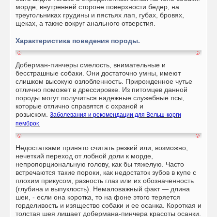
морде, внутренней стороне поверхности бедер, на
треугольниках грудины и пястьях лап, губах, бровях,
щеках, а также вокруг анального отверстия.
Характеристика поведения породы.
Доберман-пинчеры смелость, внимательные и
бесстрашные собаки. Они достаточно умны, имеют
слишком высокую озлобленность. Прирожденное чутье
отлично поможет в дрессировке. Из питомцев данной
породы могут получиться надежные служебные псы,
которые отлично справятся с охраной и
розыском.
Заболевания и рекомендации для Вельш-корги
пемброк
Недостатками принято считать резкий или, возможно,
нечеткий переход от лобной доли к морде,
непропорциональную голову, как бы тяжелую. Часто
встречаются такие пороки, как недостаток зубов в купе с
плохим прикусом, разность глаз или их обозначенность
(глубина и выпуклость). Немаловажный факт — длина
шеи, - если она коротка, то на фоне этого теряется
горделивость и изящество собаки и ее осанка. Короткая и
толстая шея лишает добермана-пинчера красоты осанки.