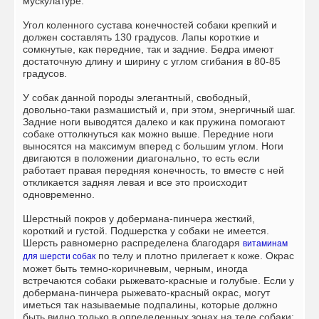
мускулатуре.
Угол коленного сустава конечностей собаки крепкий и
должен составлять 130 градусов. Лапы короткие и
сомкнутые, как передние, так и задние. Бедра имеют
достаточную длину и ширину с углом сгибания в 80-85
градусов.
У собак данной породы элегантный, свободный,
довольно-таки размашистый и, при этом, энергичный шаг.
Задние ноги выводятся далеко и как пружина помогают
собаке оттолкнуться как можно выше. Передние ноги
выносятся на максимум вперед с большим углом. Ноги
двигаются в положении диагонально, то есть если
работает правая передняя конечность, то вместе с ней
откликается задняя левая и все это происходит
одновременно.
Шерстный покров у добермана-пинчера жесткий,
короткий и густой. Подшерстка у собаки не имеется.
Шерсть равномерно распределена благодаря
витаминам
по телу и плотно прилегает к коже. Окрас
для шерсти собак
может быть темно-коричневым, черным, иногда
встречаются собаки рыжевато-красные и голубые. Если у
добермана-пинчера рыжевато-красный окрас, могут
иметься так называемые подпалины, которые должно
быть видно только в определенных зонах на теле собаки: