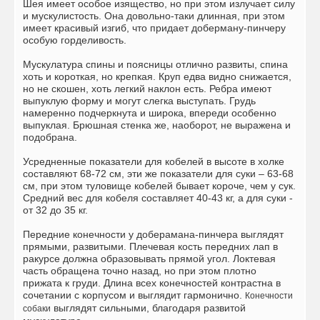
Шея имеет особое изящество, но при этом излучает силу
и мускулистость. Она довольно-таки длинная, при этом
имеет красивый изгиб, что придает доберману-пинчеру
особую горделивость.
Мускулатура спины и поясницы отлично развиты, спина
хоть и короткая, но крепкая. Круп едва видно снижается,
но не скошен, хоть легкий наклон есть. Ребра имеют
выпуклую форму и могут слегка выступать. Грудь
намеренно подчеркнута и широка, впереди особенно
выпуклая. Брюшная стенка же, наоборот, не выражена и
подобрана.
Усредненные показатели для кобелей в высоте в холке
составляют 68-72 см, эти же показатели для суки – 63-68
см, при этом туловище кобелей бывает короче, чем у сук.
Средний вес для кобеля составляет 40-43 кг, а для суки -
от 32 до 35 кг.
Передние конечности у доберамана-пинчера выглядят
прямыми, развитыми. Плечевая кость передних лап в
ракурсе должна образовывать прямой угол. Локтевая
часть обращена точно назад, но при этом плотно
прижата к груди. Длина всех конечностей контрастна в
сочетании с корпусом и выглядит гармонично.
Конечности
выглядят сильными, благодаря развитой
собаки