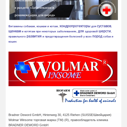
хондропротекторы
суставов
Витамины собакам, кошкам и котам, 
 для 
, 
щенкам
для
шерсти
 и котятам при некоторых заболеваниях, 
 здоровой 
, 
развития
пород
правильного 
 и предотвращения болезней у всех 
 собак и 
кошек
Bradner Deword GmbH,
Hirtenweg 30, 4125 Riehen (SUISSE/Швейцария)
Wolmar Winsome
торговая марка (ТМ) (R),
правообладатель клиника
BRADNER DEWORD GmbH