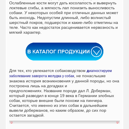
Ослабленные кости могут дать косолапость и вывернуть
локтевые сгибы, а мягкость лап понизить выносливость
собаки. У некоторых особей при отличных данных может
быть иноходь. Недопустим длинный, либо волнистый
шерстный покров, подшерсток и какие-либо отметины на
теле. Часто как недостаток расценивается нервозность и
мягкий характер.
Для тех, кто увлекается собаководством
д
иагностируем
, не понаслышке
заболевание заворота желудка у собак
знакома история возникновения у данной породы, но она
построена лишь на догадках и
предположениях. Название породе дал Л. Доберман,
который разводил в конце 19 века в Германии злобных
собак, которые внешне были похожи на пинчера.
Считается, что именно из этих собак в дальнейшем
вывели доберманов, но каким образом, до сих пор
остается загадкой.