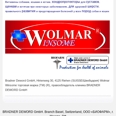
хондропротекторы
суставов
Витамины собакам, кошкам и котам, 
 для 
, 
щенкам
для
шерсти
 и котятам при некоторых заболеваниях, 
 здоровой 
, 
развития
пород
правильного 
 и предотвращения болезней у всех 
 собак и кошек
Bradner Deword GmbH,
Hirtenweg 30, 4125 Riehen (SUISSE/Швейцария) Wolmar
Winsome
торговая марка (ТМ) (R),
правообладатель клиника BRADNER
DEWORD GmbH
BRADNER DEWORD GmbH. Branch Basel, Switzerland, ООО «БИОФАРМ», г.