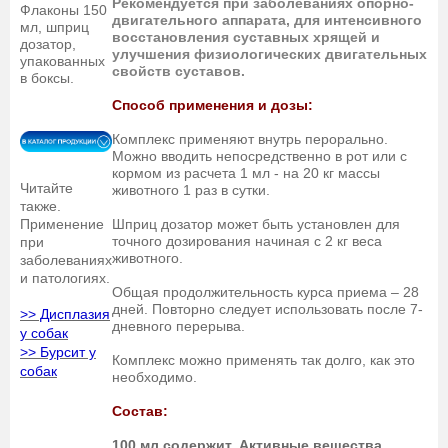
Рекомендуется при заболеваниях опорно-
Флаконы 150
двигательного аппарата, для интенсивного
мл, шприц
восстановления суставных хрящей и
дозатор,
улучшения физиологических двигательных
упакованных
свойств суставов.
в боксы.
Способ применения и дозы:
Комплекс применяют внутрь перорально.
Можно вводить непосредственно в рот или с
кормом из расчета 1 мл - на 20 кг массы
Читайте
животного 1 раз в сутки.
также.
Шприц дозатор может быть установлен для
Применение
точного дозирования начиная с 2 кг веса
при
животного.
заболеваниях
и патологиях.
Общая продолжительность курса приема – 28
дней. Повторно следует использовать после 7-
>> Дисплазия
дневного перерыва.
у собак
>> Бурсит у
Комплекс можно применять так долго, как это
собак
необходимо.
Состав:
100 мл содержит. Активные вещества.