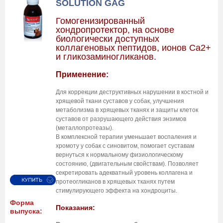
SOLUTION GAG
Гомогенизированный
хондропротектор, на основе
биологически доступных
коллагеновых пептидов, ионов Са2+
и гликозаминогликанов.
Применение:
Для коррекции деструктивных нарушении в костной и
хрящевой ткани суставов у собак, улучшения
метаболизма в хрящевых тканях и защиты клеток
суставов от разрушающего действия энзимов
(металлопротеазы).
В комплексной терапии уменьшает воспаления и
хромоту у собак с синовитом, помогает суставам
вернуться к нормальному физиологическому
состоянию, (двигательным свойствам). Позволяет
секретировать адекватный уровень коллагена и
протеогликанов в хрящевых тканях путем
стимулирующего
эффекта на хондроциты.
Форма
Показания:
выпуска: