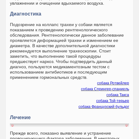
увлажнении и очищении вдыхаемого воздуха.
Диагностика
Подозрение на коллапс трахеи у собаки является
показанием к проведению рентгенологического
обследования. Рентгенологически данное заболевание
проявляется деформацией трахеи и изменением ее
диаметра. В качестве дополнительной диагностики
рекомендуется выполнение трахеоскопии. Стоит
заметить, что выполнению такой процедуры
предшествует наркоз. Чтобы подтвердить данный
диагноз, пользуются медикаментозным тестом с
использованием антибиотиков и последующим
применением гормональных средств.
собака Ротвейлер
собака Спрингер-спаниель
собака Такса
собака Той-терьер
собака Французский бульдог
Лечение
Прежде всего, показано выявление и устранение
провоцирующего фактора заболевания. В некоторых