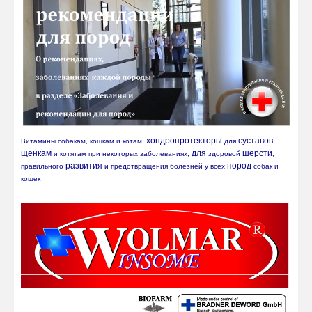
хондропротекторы
суставов
Витамины собакам, кошкам и котам, 
 для 
, 
щенкам
для
шерсти
 и котятам при некоторых заболеваниях, 
 здоровой 
, 
развития
пород
правильного 
 и предотвращения болезней у всех 
 собак и 
кошек