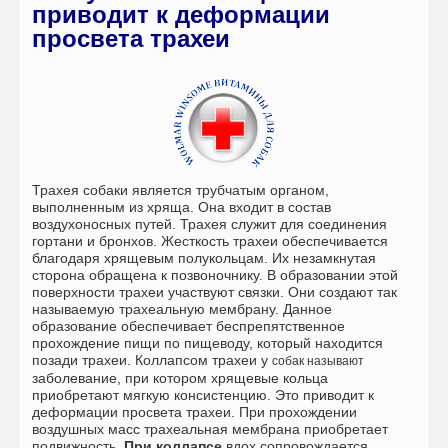
приводит к деформации
просвета трахеи
Трахея собаки является трубчатым органом,
выполненным из хряща. Она входит в состав
воздухоносных путей. Трахея служит для соединения
гортани и бронхов. Жесткость трахеи обеспечивается
благодаря хрящевым полукольцам. Их незамкнутая
сторона обращена к позвоночнику. В образовании этой
поверхности трахеи участвуют связки. Они создают так
называемую трахеальную мембрану. Данное
образование обеспечивает беспрепятственное
прохождение пищи по пищеводу, который находится
позади трахеи.
Коллапсом трахеи у
собак называют
заболевание, при котором хрящевые кольца
приобретают мягкую консистенцию. Это приводит к
деформации просвета трахеи. При прохождении
воздушных масс трахеальная мембрана приобретает
подвижность.
При коллапсе
вдох сопровождается