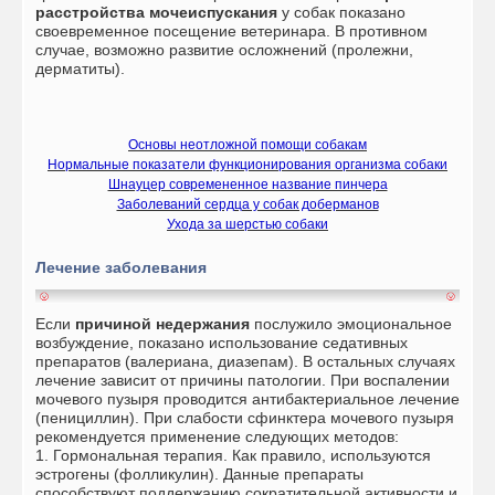
расстройства мочеиспускания
у собак показано
своевременное посещение ветеринара. В противном
случае, возможно развитие осложнений (пролежни,
дерматиты).
Основы неотложной помощи собакам
Нормальные показатели функционирования организма собаки
Шнауцер современенное название пинчера
Заболеваний сердца у собак доберманов
Ухода за шерстью собаки
Лечение заболевания
Если
причиной недержания
послужило эмоциональное
возбуждение, показано использование седативных
препаратов (валериана, диазепам). В остальных случаях
лечение зависит от причины патологии. При воспалении
мочевого пузыря проводится антибактериальное лечение
(пенициллин). При слабости сфинктера мочевого пузыря
рекомендуется применение следующих методов:
1. Гормональная терапия. Как правило, используются
эстрогены (фолликулин). Данные препараты
способствуют поддержанию сократительной активности и