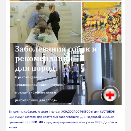
хондропротекторы
суставов
Витамины собакам, кошкам и котам, 
 для 
, 
щенкам
для
шерсти
 и котятам при некоторых заболеваниях, 
 здоровой 
, 
развития
пород
правильного 
 и предотвращения болезней у всех 
 собак и 
кошек