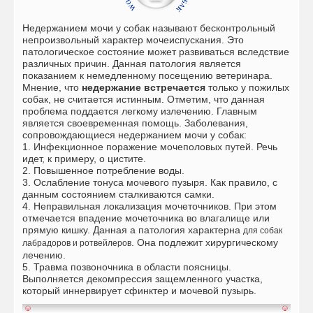
Недержанием мочи у собак называют бесконтрольный
непроизвольный характер мочеиспускания. Это
патологическое состояние может развиваться вследствие
различных причин. Данная патология является
показанием к немедленному посещению ветеринара.
Мнение, что
недержание встречается
только у пожилых
собак, не считается истинным.
Отметим, что данная
проблема поддается легкому излечению. Главным
является своевременная помощь.
Заболевания,
сопровождающиеся недержанием мочи у собак:
1. Инфекционное поражение мочеполовых путей. Речь
идет, к примеру, о цистите.
2. Повышенное потребление воды.
3. Ослабление тонуса мочевого пузыря. Как правило, с
данным состоянием сталкиваются самки.
4. Неправильная локализация мочеточников. При этом
отмечается впадение мочеточника во влагалище или
прямую кишку. Данная а патология характерна
для собак
. Она подлежит хирургическому
лабрадоров и ротвейлеров
лечению.
5. Травма позвоночника в области поясницы.
Выполняется декомпрессия защемленного участка,
который иннервирует сфинктер и мочевой пузырь.