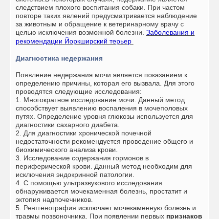
следствием плохого воспитания собаки. При частом
повторе таких явлений предусматривается наблюдение
за животным и обращение к ветеринарному врачу с
целью исключения возможной болезни.
Заболевания и
рекомендации
Йоркширский терьер
Диагностика недержания
Появление недержания мочи является показанием к
определению причины, которая его вызвала. Для этого
проводятся следующие исследования:
1. Многократное исследование мочи. Данный метод
способствует выявлению воспаления в мочеполовых
путях. Определение уровня глюкозы используется для
диагностики сахарного диабета.
2. Для диагностики хронической почечной
недостаточности рекомендуется проведение общего и
биохимического анализа крови.
3. Исследование содержания гормонов в
периферической крови. Данный метод необходим для
исключения эндокринной патологии.
4. С помощью ультразвукового исследования
обнаруживается мочекаменная болезнь, простатит и
эктопия надпочечников.
5. Рентгенография исключает мочекаменную болезнь и
травмы позвоночника. При появлении первых
признаков