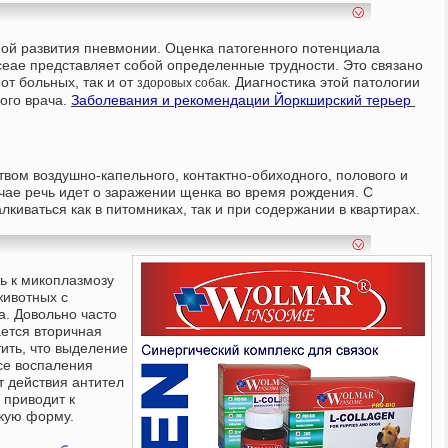
ной развития пневмонии. Оценка патогенного потенциала
eae представляет собой определенные трудности. Это связано
от больных, так и от
. Диагностика этой патологии
здоровых собак
ого врача.
Заболевания и рекомендации
Йоркширский терьер
вом воздушно-капельного, контактно-обиходного, полового и
учае речь идет о заражении щенка во время рождения. С
лкиваться как в питомниках, так и при содержании в квартирах.
 к микоплазмозу
животных с
а.
Довольно часто
ается вторичная
ить, что выделение
се воспаления
т действия антител
 приводит к
скую форму.