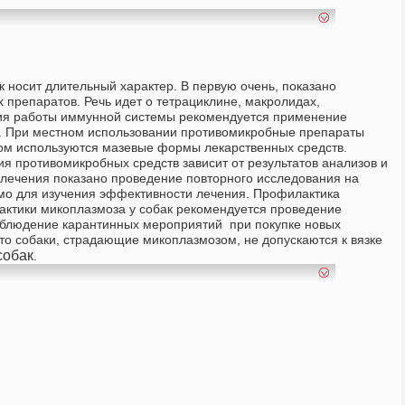
к носит длительный характер. В первую очень, показано
 препаратов. Речь идет о тетрациклине, макролидах,
ния работы иммунной системы рекомендуется применение
. При местном использовании противомикробные препараты
том используются мазевые формы лекарственных средств.
 противомикробных средств зависит от результатов анализов и
 лечения показано проведение повторного исследования на
мо для изучения эффективности лечения.
Профилактика
актики микоплазмоза у собак рекомендуется проведение
облюдение карантинных мероприятий при покупке новых
то собаки, страдающие микоплазмозом, не допускаются к вязке
собак
.