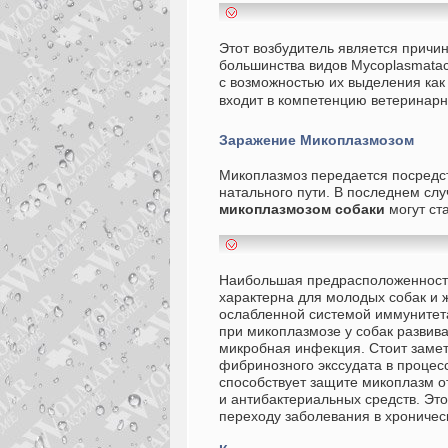
Этот возбудитель является причи
большинства видов Mycoplasmatac
с возможностью их выделения как 
входит в компетенцию ветеринарн
Заражение
Микоплазмозом
Микоплазмоз передается посредст
натального пути. В последнем сл
микоплазмозом собаки
могут ста
Наибольшая предрасположенность
характерна для молодых собак и 
ослабленной системой иммунитет
при микоплазмозе у собак развив
микробная инфекция. Стоит замет
фибринозного экссудата в процес
способствует защите микоплазм о
и антибактериальных средств. Это
переходу заболевания в хрониче