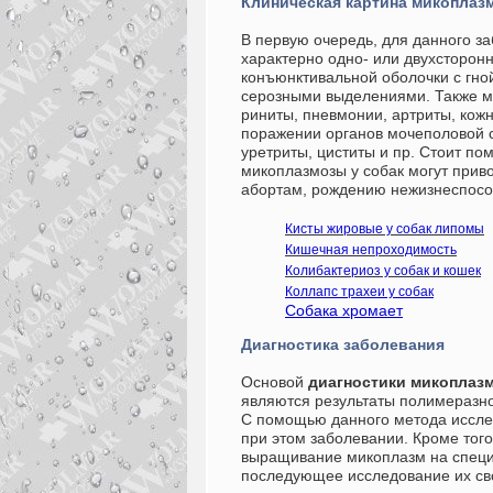
Клиническая картина микоплазм
В первую очередь, для данного з
характерно одно- или двухсторон
конъюнктивальной оболочки с гн
серозными выделениями. Также м
риниты, пневмонии, артриты, кож
поражении органов мочеполовой 
уретриты, циститы и пр. Стоит пом
микоплазмозы у собак могут прив
абортам, рождению нежизнеспосо
Кисты жировые у собак липомы
Кишечная непроходимость
Колибактериоз у собак и кошек
Коллапс трахеи у собак
Собака хромает
Диагностика заболевания
Основой
диагностики микоплаз
являются результаты полимеразно
С помощью данного метода иссл
при этом заболевании. Кроме тог
выращивание микоплазм на специ
последующее исследование их св