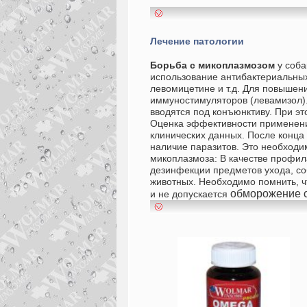
Лечение патологии
Борьба с микоплазмозом
у соба
использование антибактериальных
левомицетине и т.д. Для повыше
иммуностимуляторов (левамизол)
вводятся под конъюнктиву. При э
Оценка эффективности применения
клинических данных.
После конца
наличие паразитов. Это необходи
микоплазмоза:
В качестве профил
дезинфекции предметов ухода, с
животных. Необходимо помнить, ч
обморожение 
и не допускается