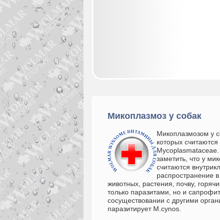
Микоплазмоз у собак
Микоплазмозом у с
которых считаются
Mycoplasmataceae.
заметить, что у ми
считаются внутрик
распространение в
животных, растения, почву, горяч
только паразитами, но и сапрофи
сосуществовании с другими орга
паразитирует M.cynos.