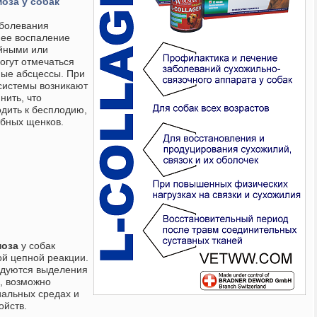
оза у собак
аболевания
нее воспаление
ойными или
огут отмечаться
ные абсцессы. При
системы возникают
нить, что
одить к бесплодию,
бных щенков.
моза
у собак
й цепной реакции.
едуются выделения
о, возможно
альных средах и
ойств.