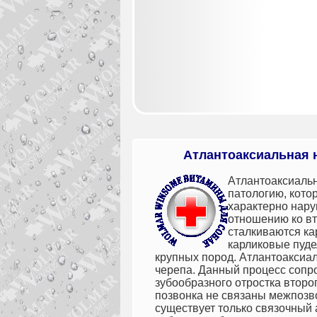
Атлантоаксиальная 
Атлантоаксиаль
патологию, кото
характерно нару
отношению ко вт
сталкиваются ка
карликовые пудел
крупных пород.
Атлантоаксиа
черепа. Данный процесс сопр
зубообразного отростка второг
позвонка не связаны межпозв
существует только связочный 