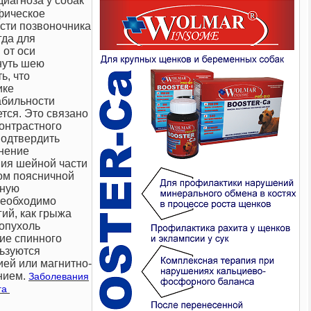
иагноза у собак
фическое
сти позвоночника
гда для
 от оси
нуть шею
ь, что
ике
абильности
ется. Это связано
онтрастного
подтвердить
лнение
ния шейной части
ом поясничной
ьную
необходимо
гий, как грыжа
 опухоль
ие спинного
льзуются
ей или магнитно-
нием.
Заболевания
га