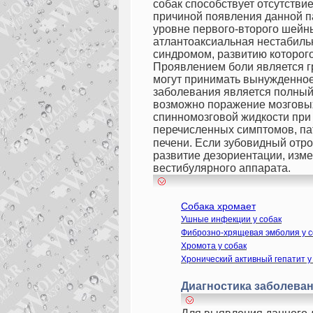
собак способствует отсутстви
причиной появления данной п
уровне первого-второго шейн
атлантоаксиальная нестабиль
синдромом, развитию которого
Проявлением боли является гр
могут принимать вынужденное
заболевания является полный
возможно поражение мозговых
спинномозговой жидкости при
перечисленных симптомов, п
печени. Если зубовидный отр
развитие дезориентации, изм
вестибулярного аппарата.
Собака хромает
Ушные инфекции у собак
Фиброзно-хрящевая эмболия у с
Хромота у собак
Хронический активный гепатит у
Диагностика заболева