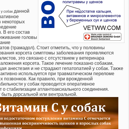
данной
 у собак
ративное
в некоторых
ведение
. В его состав
виживание головы
вание
ов (трамадол). Стоит отметить, что у половины
ования корсета симптомы заболевания проявляются
листов, это связано с отсутствием у ветеринара
ложения корсета. Такое лечение показано собакам,
щая анестезия и не страдают
гепатопатией у собак
. Также
 активно используется при травматическом переломе
х позвонков. Как правило, при врожденной
абильности у собак проводится оперативное
т о стабилизации атлантоаксиального соединения.
 быть дорсальной или вентральной.