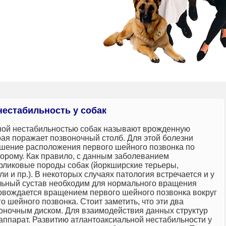
нестабильность у собак
ной нестабильностью собак называют врожденную
рая поражает позвоночный столб. Для этой болезни
шение расположения первого шейного позвонка по
орому. Как правило, с данным заболеванием
рликовые породы собак (
йоркширские терьеры
,
и и пр.). В некоторых случаях патология встречается и у
льный сустав необходим для нормального вращения
овождается вращением первого шейного позвонка вокруг
о шейного позвонка. Стоит заметить, что эти два
оночным диском. Для взаимодействия данных структур
аппарат. Развитию атлантоаксиальной нестабильности у