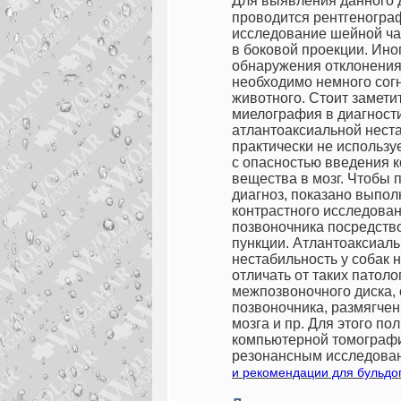
Для выявления данного д
проводится рентгеногра
исследование шейной ча
в боковой проекции. Ино
обнаружения отклонения
необходимо немного сог
животного. Стоит заметит
миелография в диагност
атлантоаксиальной нест
практически не использу
с опасностью введения к
вещества в мозг. Чтобы 
диагноз, показано выпо
контрастного исследова
позвоночника посредств
пункции.
Атлантоаксиал
нестабильность у собак 
отличать от таких патоло
межпозвоночного диска,
позвоночника, размягчен
мозга и пр. Для этого по
компьютерной томографи
резонансным исследова
и рекомендации для бульдо