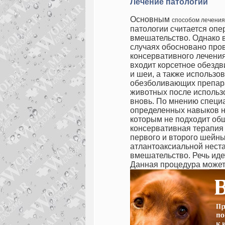
Лечение патологии
Основным
способом лечения
патологии считается опе
вмешательство. Однако 
случаях обосновано про
консервативного лечения
входит корсетное обезд
и шеи, а также использо
обезболивающих препарат
животных после использ
вновь. По мнению специа
определенных навыков на
которым не подходит об
консервативная терапия
первого и второго шейны
атлантоаксиальной нест
вмешательство. Речь иде
Данная процедура может