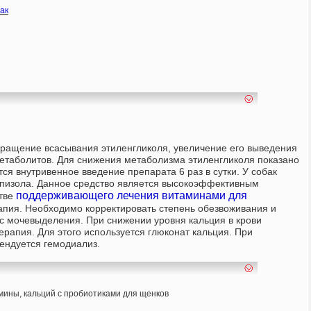
ак
ращение всасывания этиленгликоля, увеличение его выведения
етаболитов. Для снижения метаболизма этиленгликоля показано
ся внутривенное введение препарата 6 раз в сутки. У собак
изола. Данное средство является высокоэффективным
поддерживающего лечения витаминами для
стве
пия. Необходимо корректировать степень обезвоживания и
с мочевыделения. При снижении уровня кальция в крови
рапия. Для этого используется глюконат кальция. При
ндуется гемодиализ.
мины, кальций с пробиотиками для щенков