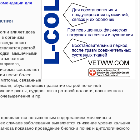
комендации для
ления
огии влияет доза
 в организм
всегда носят
оявляется рвотой,
ходки, мышечными
 отмечается
,
как правило
системы составляет
гии носит более
имптомы, связанные
иколя, обуславливают развитие острой почечной
ление рвоты, судорог, язв в ротовой полости, повышенного
очевыделения и пр.
ь проявляется повышенным содержанием мочевины и
сех случаев заболевания выявляется снижение уровня кальция.
агноза показано проведение биопсии почек и цитологического