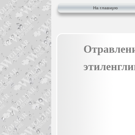
На главную
Отравлен
этиленгл