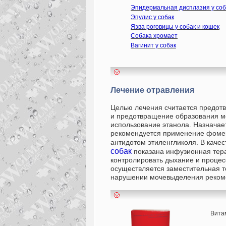
Эпидермальная дисплазия у соб
Эпулис у собак
Язва роговицы у собак и кошек
Собака хромает
Вагинит у собак
Лечение отравления
Целью лечения считается предотв
и предотвращение образования м
использование этанола. Назначает
рекомендуется применение фомеп
антидотом этиленгликоля. В каче
собак
показана инфузионная тера
контролировать дыхание и процес
осуществляется заместительная те
нарушении мочевыделения рекоме
Вита