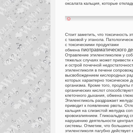
оксалата кальция, которые отклад
Стоит заметить, что токсичность 
с таковой у этанола. Патологичес
с токсическими продуктами
пиотравматического де
обмена
Отравление этиленгликолем у соб
тяжелых случаях может привести 
и острой почечной недостаточнос
этиленгликоля в печени сопровож
высвобождением кислородных рад
которых характерно токсическое д
организма. Кроме того, продукты
органических кислот способствую
клеточного дыхания, обмена глюко
Этиленгликоль раздражает желудо
приводит к появлению рвоты. Отл
кальция на слизистой желудка со
кровоизлиянием. Гликоальдегид с
нарушению деятельности централ
системы. Отметим, что большинст
этиленгликоля пагубно действует 