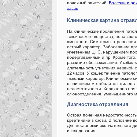
почечный эпителий.
Болезни и ре
хасок
Клиническая картина отрав
На клинические проявления патол
токсического вещества, попавшего
животного. Симптомы отравления 
острый характер. Заболевание пр
угнетением ЦНС, нарушением по
подергиваниями и пр. Кроме того,
развитие обезвоживания.
У собак, 
длительность угнетения нервной 
12 часов. У кошек течение патоло
тяжелый характер.
Клинические с
с влиянием метаболитов этиленгл
недостаточности. Характерно появ
слюноотделения, уменьшенного м
Диагностика отравления
Острая почечная недостаточност
креатинина в крови. В половине в
Для постановки окончательного ди
исследования.