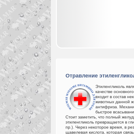
Отравление этиленгликол
Этиленгликоль явля
качестве основного
входит в состав не
животных данной ж
антифриза. Механ
быстрое всасывани
Стоит заметить, что полный желу
этиленгликоль превращается в гли
пр.). Через некоторое время, в р
щавелевая кислота, которая связ