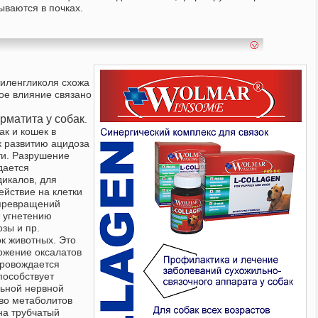
ываются в почках.
этиленгликоля схожа
кое влияние связано
рматита у собак
.
ак и кошек в
к развитию ацидоза
ти.
Разрушение
дается
икалов, для
ействие на клетки
 превращений
т угнетению
зы и пр.
к животных. Это
ожение оксалатов
провождается
пособствует
ьной нервной
во метаболитов
на трубчатый