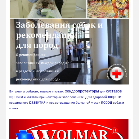
хондропротекторы
суставов
Витамины собакам, кошкам и котам, 
 для 
, 
щенкам
для
шерсти
 и котятам при некоторых заболеваниях, 
 здоровой 
, 
развития
пород
правильного 
 и предотвращения болезней у всех 
 собак и 
кошек