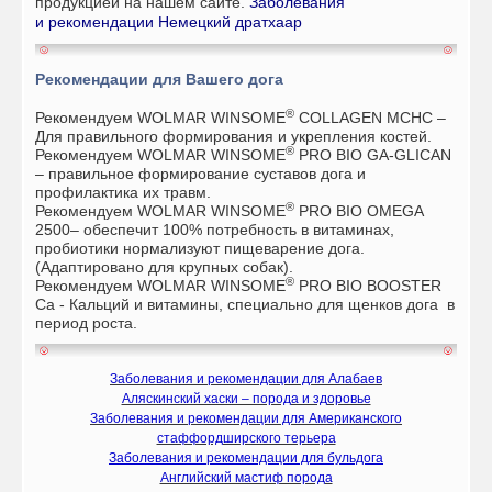
продукцией на нашем сайте.
Заболевания
и рекомендации Немецкий дратхаар
Рекомендации для Вашего дога
®
Рекомендуем WOLMAR WINSOME
COLLAGEN MCHC –
Для правильного формирования и укрепления костей.
®
Рекомендуем
WOLMAR WINSOME
PRO BIO GA-GLICAN
– правильное формирование суставов дога и
профилактика их травм.
®
Рекомендуем
WOLMAR WINSOME
PRO BIO OMEGA
2500– обеспечит 100% потребность в витаминах,
пробиотики нормализуют пищеварение дога.
(Адаптировано для крупных собак).
®
Рекомендуем
WOLMAR WINSOME
PRO BIO BOOSTER
Ca - Кальций и витамины, специально для щенков дога в
период роста.
Заболевания и рекомендации для Алабаев
Аляскинский хаски – порода и здоровье
Заболевания и рекомендации для Американского
стаффордширского терьера
Заболевания и рекомендации для бульдога
Английский мастиф порода