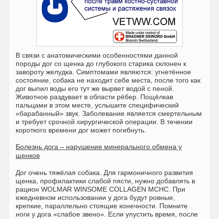
В связи с анатомическими особенностями данной
породы дог со щенка до глубокого старика склонен к
завороту желудка. Симптомами являются: угнетённое
состояние, собака не находит себе места, после того как
дог выпил воды его тут же вырвет водой с пеной.
Животное раздувает в области рёбер. Пощёлкав
пальцами в этом месте, услышите специфический
«барабанный» звук. Заболевание является смертельным
и требует срочной хирургической операции. В течении
короткого времени дог может погибнуть.
Болезнь дога – нарушение минерального обмена у
щенков
Дог очень тяжёлая собака. Для гармоничного развития
щенка, профилактики слабой пясти, нужно добавлять в
рацион WOLMAR WINSOME COLLAGEN MCHC. При
ежедневном использовании у дога будут ровные,
крепкие, параллельно стоящие конечности. Помните
ноги у дога «слабое звено». Если упустить время, после