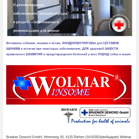
хондропротекторы
суставов
Витамины собакам, кошкам и котам, 
 для 
, 
щенкам
для
шерсти
 и котятам при некоторых заболеваниях, 
 здоровой 
, 
развития
пород
правильного 
 и предотвращения болезней у всех 
 собак и кошек
Bradner Deword GmbH,
Hirtenweg 30, 4125 Riehen (SUISSE/Швейцария) Wolmar