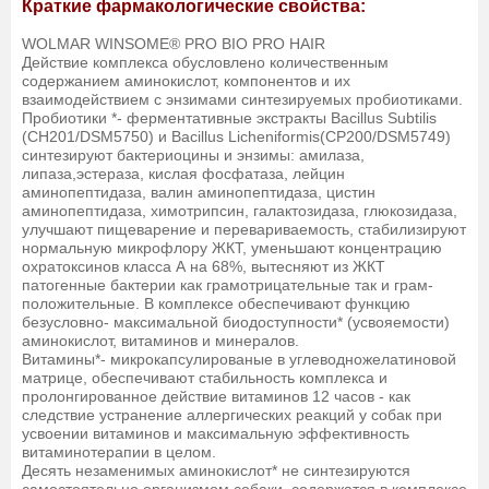
Краткие фармакологические свойства:
WOLMAR WINSOME® PRO BIO PRO HAIR
Действие комплекса обусловлено количественным
содержанием аминокислот, компонентов и их
взаимодействием с энзимами синтезируемых пробиотиками.
Пробиотики *- ферментативные экстракты Bacillus Subtilis
(CH201/DSM5750) и Bacillus Licheniformis(CP200/DSM5749)
синтезируют бактериоцины и энзимы: амилаза,
липаза,эстераза, кислая фосфатаза, лейцин
аминопептидаза, валин аминопептидаза, цистин
аминопептидаза, химотрипсин, галактозидаза, глюкозидаза,
улучшают пищеварение и перевариваемость, стабилизируют
нормальную микрофлору ЖКТ, уменьшают концентрацию
охратоксинов класса А на 68%, вытесняют из ЖКТ
патогенные бактерии как грамотрицательные так и грам-
положительные. В комплексе обеспечивают функцию
безусловно- максимальной биодоступности* (усвояемости)
аминокислот, витаминов и минералов.
Витамины*- микрокапсулированые в углеводножелатиновой
матрице, обеспечивают стабильность комплекса и
пролонгированное действие витаминов 12 часов - как
следствие устранение аллергических реакций у собак при
усвоении витаминов и максимальную эффективность
витаминотерапии в целом.
Десять незаменимых аминокислот* не синтезируются