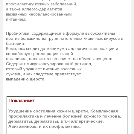
профилактику
кожных
заболеваний,
а также аллерго-дерматитов
вызванных
несбалансированным
питанием.
Пробиотики, содержащиеся в формуле высокоактивны
против большинства групп патогенных кишечных вирусов и
бактерии.
Комплекс сводит до минимума аллергические реакции и
способствует регенерации тканей
организма,
положительно
влияет на обмены веществ.
Содержит микрокапсулированный ретинол,
который
улучшает питание волосяных
луковиц и как следствие
препятствует
выпадению шерсти.
Показания:
Ухудшение состояния кожи и шерсти. Комплексная
профилактика и лечение болезней кожного покрова,
дерматиты, дерматозы, в т.ч аллергические.
Авитаминозы и их профилактика.