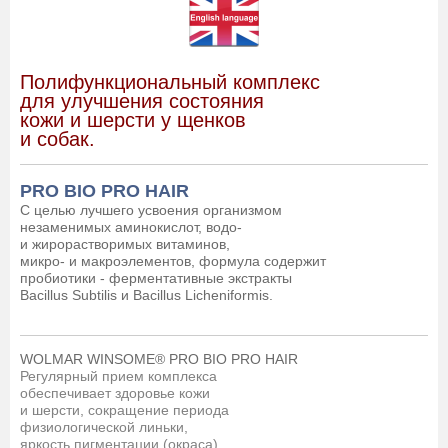
Полифункциональный комплекс
для улучшения состояния
кожи
и шерсти у щенков
и собак.
PRO BIO PRO HAIR
С целью лучшего усвоения организмом
незаменимых
аминокислот, водо-
и жирорастворимых витаминов,
микро-
и макроэлементов, формула содержит
пробиотики -
ферментативные экстракты
Bacillus
Subtilis
и
Bacillus Licheniformis.
WOLMAR WINSOME® PRO BIO PRO HAIR
Регулярный прием комплекса
обеспечивает здоровье
кожи
и шерсти,
сокращение периода
физиологической
линьки,
яркость
пигментации (окраса),