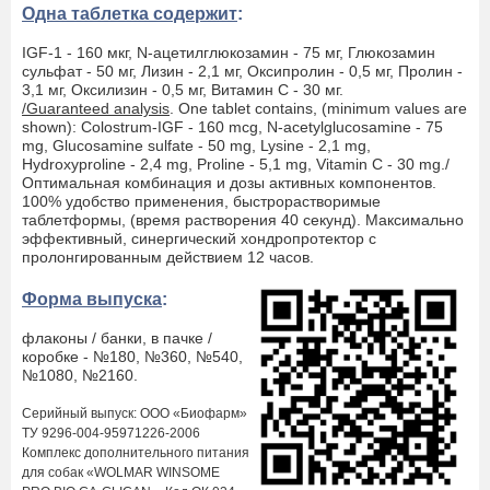
Одна таблетка содержит
:
IGF-1 - 160 мкг, N-ацетилглюкозамин - 75 мг, Глюкозамин
сульфат - 50 мг, Лизин - 2,1 мг, Оксипролин - 0,5 мг, Пролин -
3,1 мг, Оксилизин - 0,5 мг, Витамин С - 30 мг.
/Guaranteed analysis
. One tablet contains, (minimum values are
shown): Colostrum-IGF - 160 mcg, N-acetylglucosamine - 75
mg, Glucosamine sulfate - 50 mg, Lysine - 2,1 mg,
Hydroxyproline - 2,4 mg, Proline - 5,1 mg, Vitamin C - 30 mg./
Оптимальная комбинация и дозы активных компонентов.
100% удобство применения, быстрорастворимые
таблетформы, (время растворения 40 секунд). Максимально
эффективный, синергический хондропротектор с
пролонгированным действием 12 часов.
Форма выпуска
:
флаконы / банки, в пачке /
коробке - №180, №360, №540,
№1080, №2160.
Серийный выпуск: ООО «Биофарм»
ТУ 9296-004-95971226-2006
Комплекс дополнительного питания
для собак «WOLMAR WINSOME