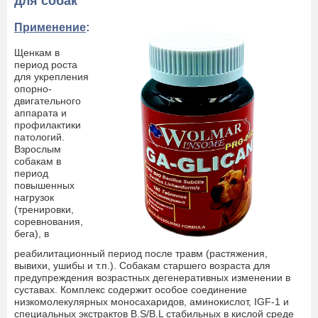
для собак
Применение
:
Щенкам в
период роста
для укрепления
опорно-
двигательного
аппарата и
профилактики
патологий.
Взрослым
собакам в
период
повышенных
нагрузок
(тренировки,
соревнования,
бега), в
реабилитационный период после травм (растяжения,
вывихи, ушибы и т.п.). Собакам старшего возраста для
предупреждения возрастных дегенеративных изменении в
суставах. Комплекс содержит особое соединение
низкомолекулярных моносахаридов, аминокислот, IGF-1 и
специальных экстрактов B.S/B.L стабильных в кислой среде