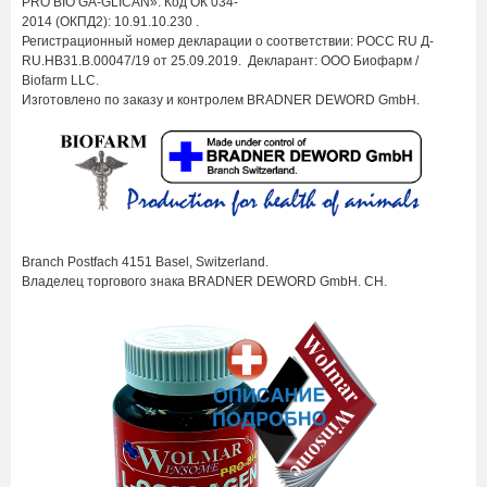
PRO BIO GA-GLICAN». Код ОК 034-
2014 (ОКПД2): 10.91.10.230 .
Р
егистрационный номер декларации о соответствии: РОСС RU Д-
RU.НВ31.В.00047/19 от 25.09.2019. Декларант: ООО Биофарм /
Biofarm LLC.
Изготовлено по заказу и контролем
BRADNER
DEWORD
GmbH
.
Branch
Postfach
4151
Basel
,
Switzerland
.
Владелец торгового знака
BRADNER
DEWORD
GmbH
.
CH.