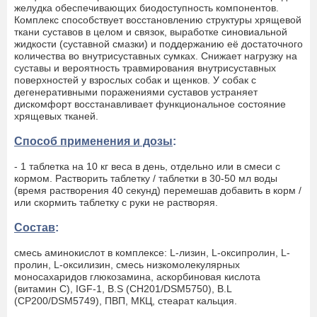
желудка обеспечивающих биодоступность компонентов.
Комплекс способствует восстановлению структуры хрящевой
ткани суставов в целом и связок, выработке синовиальной
жидкости (суставной смазки) и поддержанию её достаточного
количества во внутрисуставных сумках. Снижает нагрузку на
суставы и вероятность травмирования внутрисуставных
поверхностей у взрослых собак и щенков. У собак с
дегенеративными поражениями суставов устраняет
дискомфорт восстанавливает функциональное состояние
хрящевых тканей.
Способ применения и дозы
:
- 1 таблетка на 10 кг веса в день, отдельно или в смеси с
кормом. Растворить таблетку / таблетки в 30-50 мл воды
(время растворения 40 секунд) перемешав добавить в корм /
или скормить таблетку с руки не растворяя.
Состав
:
смесь аминокислот в комплексе: L-лизин, L-оксипролин, L-
пролин, L-оксилизин, смесь низкомолекулярных
моносахаридов глюкозамина, аскорбиновая кислота
(витамин С), IGF-1, B.S (CH201/DSM5750), B.L
(CP200/DSM5749), ПВП, МКЦ, стеарат кальция.