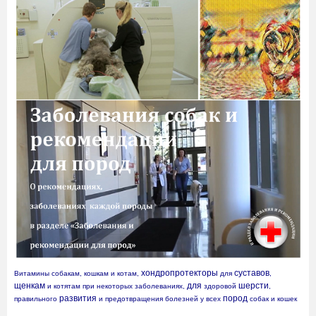
хондропротекторы
суставов
Витамины собакам, кошкам и котам, 
 для 
, 
щенкам
для
шерсти
 и котятам при некоторых заболеваниях, 
 здоровой 
, 
развития
пород
правильного 
 и предотвращения болезней у всех 
 собак и кошек