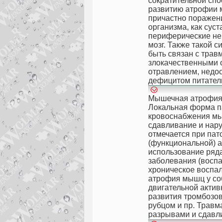
сократительной спо
развитию атрофии 
причастно поражени
организма, как суст
периферические не
мозг. Также такой 
быть связан с тра
злокачественными 
отравлением,
недос
дефицитом питател
Мышечная атрофия 
Локальная форма п
кровоснабжения мы
сдавливание и нар
отмечается при па
(функциональной) а
использование ряд
заболевания (воспа
хроническое воспал
атрофия мышц у соб
двигательной актив
развития тромбозо
рубцом и пр. Травм
разрывами и сдав