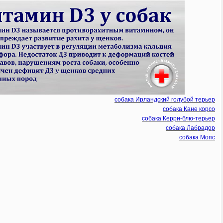
собака Ирландский голубой терьер
собака Кане корсо
собака Керри-блю-терьер
собака Лабрадор
собака Мопс