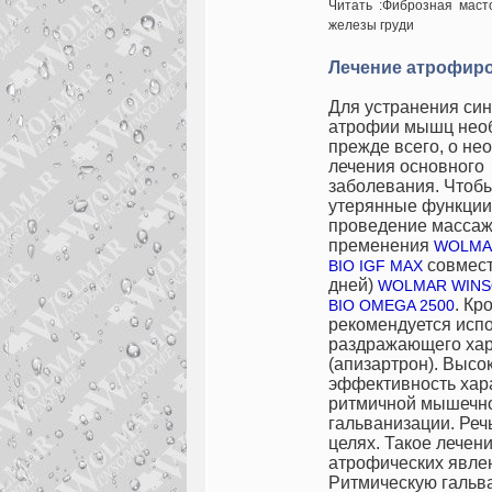
Читать :
Ф
иброзная маст
железы груди
Лечение
атрофир
Для устранения син
атрофии мышц необ
прежде всего, о не
лечения основного
заболевания.
Чтобы
утерянные функции
проведение массаж
пременения
WOLMA
совмест
BIO
IGF MAX
дней)
WOLMAR WINS
. Кр
BIO
OMEGA 2500
рекомендуется исп
раздражающего хар
(апизартрон). Высо
эффективность хар
ритмичной мышечн
гальванизации. Реч
целях. Такое лече
атрофических явле
Ритмическую галь