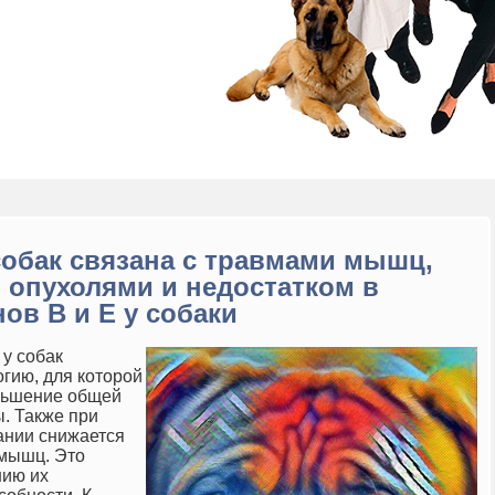
обак связана с травмами мышц,
 опухолями и недостатком в
ов В и Е у собаки
у собак
гию, для которой
ньшение общей
ы.
Также при
ании снижается
 мышц. Это
нию их