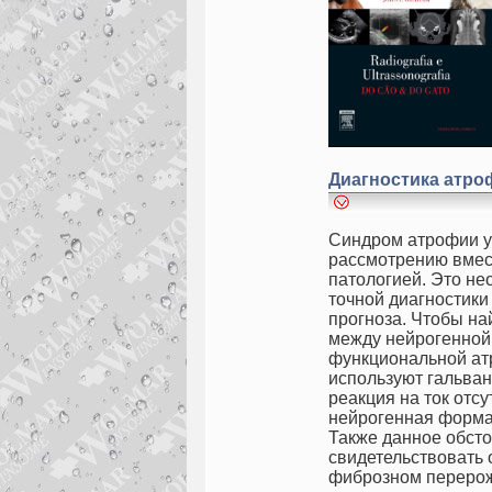
Диагностика
атро
Синдром атрофии у
рассмотрению вмес
патологией. Это не
точной диагностики
прогноза. Чтобы на
между нейрогенной
функциональной а
используют гальван
реакция на ток отсут
нейрогенная форма
Также данное обсто
свидетельствовать 
фиброзном переро