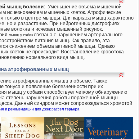
ей мышц
болезни:
Уменьшение объема мышечной
ным исчезновением мышечных клеток. Атрофические
я только в центре мышцы. Для каркаса мышц характерно
ие, но и разрастание. При нейрогенных дистрофиях
ные волокна и исчезает мышечный рисунок.
офия
связана с нарушением артериального
мышц у собак
асстройством питания мышц. Как правило, эта
ется снижением объема активной мышцы. Однако
ых клеток не происходит. Восстановление кровотока
тановлению нормального вида мышц.
ина
атрофированных мышц
ение атрофированных мышц в объеме. Также
е тонуса и появление болезненности при их
ия мышц у собаки способствует четкому обнаружению
 На степень нарушения работы пораженной мышцы
оцесса. Данный синдром может сопровождаться хромотой
ия и рекомендации для джек рассел терьера