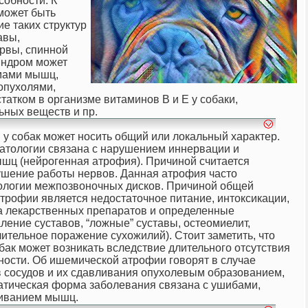
собности. К
может быть
е таких структур
авы,
рвы, спинной
синдром может
вмами мышц,
опухолями,
татком в организме витаминов В и Е у собаки
,
ьных веществ и пр.
у собак может носить общий или локальный характер.
атологии связана с нарушением иннервации и
шц (нейрогенная атрофия). Причиной считается
ушение работы нервов. Данная атрофия часто
тологии межпозвоночных дисков. Причиной общей
трофии является недостаточное питание, интоксикации,
а лекарственных препаратов и определенные
ление суставов, “ложные” суставы, остеомиелит,
ительное поражение сухожилий). Стоит заметить, что
ак может возникать вследствие длительного отсутствия
ности. Об ишемической атрофии говорят в случае
в сосудов и их сдавливания опухолевым образованием,
атическая форма заболевания связана с ушибами,
ливанием мышц.