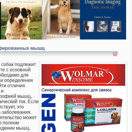
фированных мышц
 собак подлежит
те с основной
обходимо для
 и определения
йти отличия
 и
трофией мышц,
ический ток. Если
ствует, это
 заболевания.
ятельство может
о полном
ждении мышц.