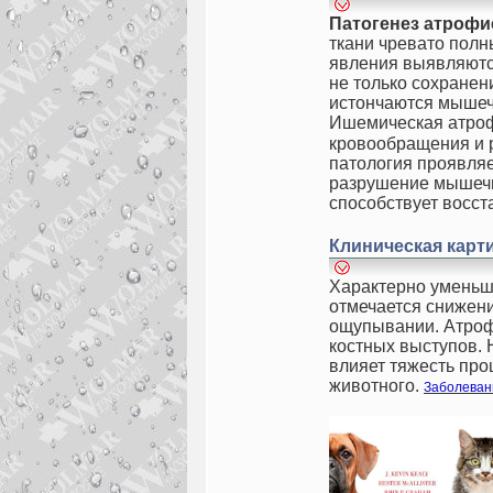
Патогенез а
трофи
ткани чревато пол
явления выявляютс
не только сохранен
истончаются мышеч
Ишемическая атр
кровообращения и р
патология проявля
разрушение мышечн
способствует восс
Клиническая карт
Характерно уменьш
отмечается снижени
ощупывании. Атроф
костных выступов.
влияет тяжесть пр
животного.
Заболеван