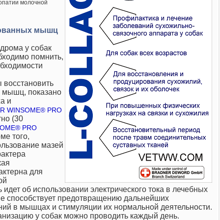
опатии молочной
ованных мышц
дрома у собак
ходимо помнить,
обходимости
 восстановить
 мышц, показано
а и
R WINSOME® PRO
но (30
OME® PRO
оме того,
ользование мазей
актера
кая
актерна для
ой
ь идет об использовании электрического тока в лечебных
ние способствует предотвращению дальнейших
ний в мышцах и стимуляции их нормальной деятельности.
ванизацию
у собак можно
проводить каждый день.