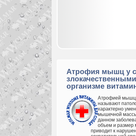
Атрофия мышц у с
злокачественными
организме витамин
Атрофией мышц 
называют патоло
характерно уме
мышечной масс
данном заболев
объем и размер
приводит к наруше