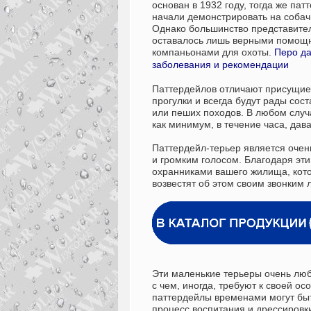
основан в 1932 году, тогда же пат
начали демонстрировать на собач
Однако большинство представител
оставалось лишь верными помощ
компаньонами для охоты.
Перо да
заболевания и рекомендации
Паттердейлов отличают присущие 
прогулки и всегда будут рады сос
или пеших походов. В любом случ
как минимум, в течение часа, дав
Паттердейл-терьер является очень
и громким голосом. Благодаря эт
охранниками вашего жилища, кото
возвестят об этом своим звонким 
Эти маленькие терьеры очень люб
с чем, иногда, требуют к своей ос
паттердейлы временами могут бы
процесс воспитания и дрессировк