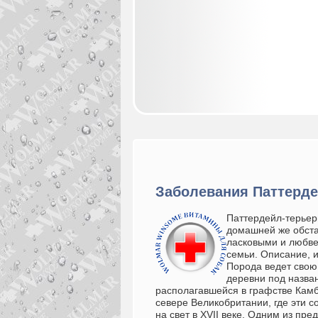
Заболевания Паттерде
Паттердейл-терьер
домашней же обста
ласковыми и любве
семьи.
Описан
ие, 
Порода ведет свою
деревни под назва
располагавшейся в графстве Камб
севере Великобритании, где эти с
на свет в XVII веке. Одним из пре