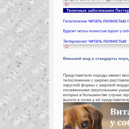
Типичные заболевания Патте
читать полностью г
Гепатопатии
Бурсит
читать полностью бурсит у соб
читать полностью 
Энтероколит
Внешний вид и стандарты пор
Представители породы имеют вес
телосложение с широко расставл
округлой формы с широкой мордо
посаженными треугольными ушкам
которых в большинстве случае га
высота в холке у её представител