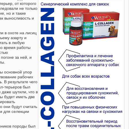
терьер, от которого
ледовали не только
е, но и такие
ак выносливость и
и в охоте на лисиц
чьему азарту и
отать в любую
Во время работы
стью
погоне за ней, и
оты.
ды основной упор
твование рабочих
ь. В результате чего
йл-терьеров был
 даже шутили, что в
ы будет иметь две
рировать
о они будут считать
м для селекции
нников породы был