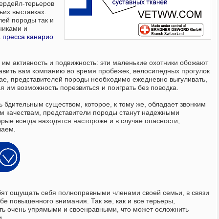
тердейл-терьеров
ьих выставках.
ей породы так и
никами и
 пресса канарио
им активность и подвижность: эти маленькие охотники обожают
тавить вам компанию во время пробежек, велосипедных прогулок
ае, представителей породы необходимо ежедневно выгуливать,
ая им возможность порезвиться и поиграть без поводка.
 бдительным существом, которое, к тому же, обладает звонким
им качествам, представители породы станут надежными
рые всегда находятся настороже и в случае опасности,
лаем.
ят ощущать себя полноправными членами своей семьи, в связи
обе повышенного внимания. Так же, как и все терьеры,
ть очень упрямыми и своенравными, что может осложнить
и.