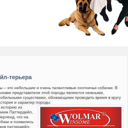
йл-терьера
ы – это небольшие и очень талантливые охотничьи собачки. В
новке представители этой породы являются нежными,
обильными существами, обожающими проводить время в кругу
история и характер породы:
 историю из
нием Паттердейл,
ерленд, что на
обаки и появились
дков паттердейл-