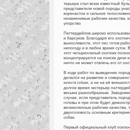
терьера стал всем известный буль
представители новой породы унас
коренастое и сильное телосложени
незаменимые рабочие качества, к
упорство.
Паттердейлов широко использовал
и барсуков. Благодаря его охотни
выносливости, этот пес готов раб
непогоду и в любое время суток. 
этот четырехлапый охотник полно
концентрируется на поиске дичи и 
ничто не может отвлечь его от ох
В ходе работ по выведению поро
делался на развитие и совершенс
, а не на её внешност
качеств собаки
долгое время экстерьер паттерде
весьма разнообразным. Заводчики
случае, если представитель пород
головы и при этом будет демонст
великолепные рабочие качества, т
двухголовость основным критерие
собак.
Первый официальный клуб покло