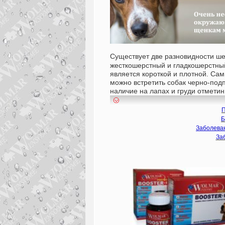
Существует две разновидности ше
жесткошерстный и гладкошерстный
является короткой и плотной. Са
можно встретить собак черно-под
наличие на лапах и груди отметин
П
Б
Заболева
За