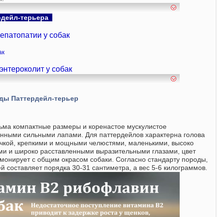
рдейл-терьера
епатопатии у собак
ак
энтероколит у собак
оды
Паттердейл-терьер
ьма компактные размеры и коренастое мускулистое
енными сильными лапами. Для паттердейлов характерна голова
чкой, крепкими и мощными челюстями, маленькими, высоко
и и широко расставленными выразительными глазами, цвет
рмонирует с общим окрасом собаки. Согласно стандарту породы,
ей составляет порядка 30-31 сантиметра, а вес 5-6 килограммов.