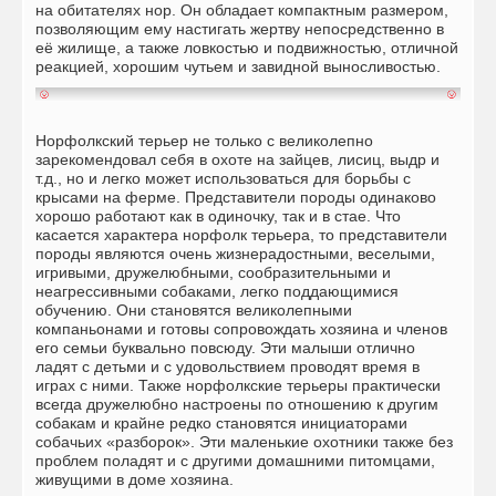
на обитателях нор. Он обладает компактным размером,
позволяющим ему настигать жертву непосредственно в
её жилище, а также ловкостью и подвижностью, отличной
реакцией, хорошим чутьем и завидной выносливостью.
Норфолкский терьер не только с великолепно
зарекомендовал себя в охоте на зайцев, лисиц, выдр и
т.д., но и легко может использоваться для борьбы с
крысами на ферме. Представители породы одинаково
хорошо работают как в одиночку, так и в стае. Что
касается характера норфолк терьера, то представители
породы являются очень жизнерадостными, веселыми,
игривыми, дружелюбными, сообразительными и
неагрессивными собаками, легко поддающимися
обучению. Они становятся великолепными
компаньонами и готовы сопровождать хозяина и членов
его семьи буквально повсюду. Эти малыши отлично
ладят с детьми и с удовольствием проводят время в
играх с ними. Также норфолкские терьеры практически
всегда дружелюбно настроены по отношению к другим
собакам и крайне редко становятся инициаторами
собачьих «разборок». Эти маленькие охотники также без
проблем поладят и с другими домашними питомцами,
живущими в доме хозяина.