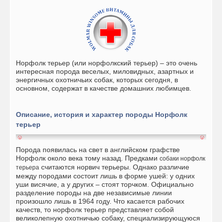
Норфолк терьер (или норфолкский терьер) – это очень
интересная порода веселых, миловидных, азартных и
энергичных охотничьих собак, которых сегодня, в
основном, содержат в качестве домашних любимцев.
Описание, история и характер породы
Норфолк
терьер
Порода появилась на свет в английском графстве
Норфолк около века тому назад. Предками
собаки норфолк
считаются норвич терьеры. Однако различие
терьера
между породами состоит лишь в форме ушей: у одних
уши висячие, а у других – стоят торчком. Официально
разделение породы на две независимые линии
произошло лишь в 1964 году. Что касается рабочих
качеств, то норфолк терьер представляет собой
великолепную охотничью собаку, специализирующуюся