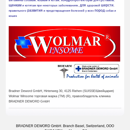
хондропротекторы
суставов
Витамины собакам, кошкам и котам, 
 для 
, 
щенкам
для
шерсти
 и котятам при некоторых заболеваниях, 
 здоровой 
, 
развития
пород
правильного 
 и предотвращения болезней у всех 
 собак и 
кошек
Bradner Deword GmbH,
Hirtenweg 30, 4125 Riehen (SUISSE/Швейцария)
Wolmar Winsome
торговая марка (ТМ) (R),
правообладатель клиника
BRADNER DEWORD GmbH
BRADNER DEWORD GmbH. Branch Basel, Switzerland, ООО