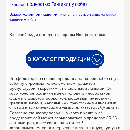
полностью
Гингивит у собак
Гингивит
Вывих коленной чашечки
читать полностью
Вывих коленной
чашечки у собак
Внешний вид и стандарты породы
Норфолк терьер
Норфолк терьер внешне представляет собой небольшую
собачку с крепким телосложением, развитой
мускулатурой и короткими, но сильными лапками. Эти
коротконогие охотники имеют голову клинообразной
формы с широкой мордочкой, мощными челюстями,
крепкими зубами, небольшими треугольными висячими
ушками и выразительными темными глазками-бусинками.
Согласно стандарту породы, высота в холке у её
представителей может варьироваться в пределах 25-26
сантиметров, а вес составлять около 5
килограммов. Норфолк терьеры имеют плотную, густую и